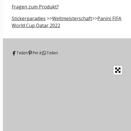
e
e
e
e
Fragen zum Produkt?
n
n
n
n
Stickerparadies
>>
Weltmeisterschaft
>>
Panini FIFA
World Cup Qatar 2022
Teilen
Pin it
Teilen