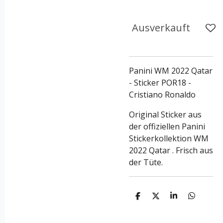
Ausverkauft
Panini WM 2022 Qatar
- Sticker POR18 -
Cristiano Ronaldo
Original Sticker aus
der offiziellen Panini
Stickerkollektion WM
2022 Qatar . Frisch aus
der Tüte.
T
T
T
T
e
e
e
e
i
i
i
i
l
l
l
l