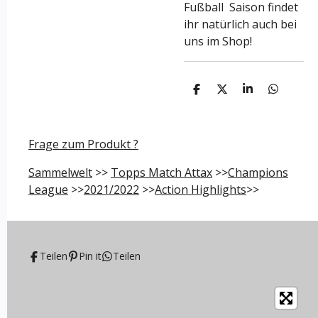
Fußball Saison findet
ihr natürlich auch bei
uns im Shop!
T
T
T
T
e
e
e
e
i
i
i
i
l
l
l
l
e
e
e
e
Frage zum Produkt ?
n
n
n
n
Sammelwelt
>>
Topps Match Attax
>>
Champions
League
>>
2021/2022
>>
Action Highlights
>>
Teilen
Pin it
Teilen