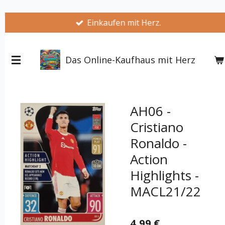
Zum
Einkaufen mit Herz.
Hauptinhalt
springen
Das Online-Kaufhaus mit Herz
AH06 -
Cristiano
Ronaldo -
Action
Highlights -
MACL21/22
4,99 €