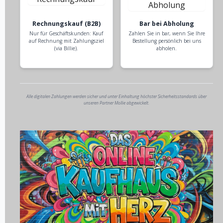
Rechnungskauf (B2B)
Bar bei Abholung
Nur für Geschäftskunden: Kauf
Zahlen Sie in bar, wenn Sie Ihre
auf Rechnung mit Zahlungsziel
Bestellung persönlich bei uns
(via Billie).
abholen.
Alle digitalen Zahlungen werden sicher und unter Einhaltung höchster Sicherheitsstandards über
unseren Partner Mollie abgewickelt.