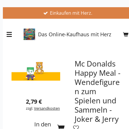
Zum
Einkaufen mit Herz.
Hauptinhalt
springen
Das Online-Kaufhaus mit Herz
Mc Donalds
Happy Meal -
Wendefigure
n zum
Spielen und
2,79 €
Sammeln -
zzgl.
Versandkosten
Joker & Jerry
In den