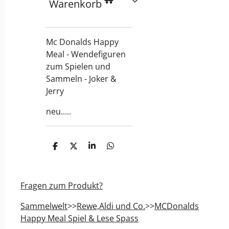
Warenkorb
Mc Donalds Happy
Meal - Wendefiguren
zum Spielen und
Sammeln - Joker &
Jerry
neu.....
T
T
T
T
e
e
e
e
i
i
i
i
l
l
l
l
e
e
e
e
Fragen zum Produkt?
n
n
n
n
Sammelwelt
>>
Rewe,Aldi und Co.
>>
MCDonalds
Happy Meal Spiel & Lese Spass