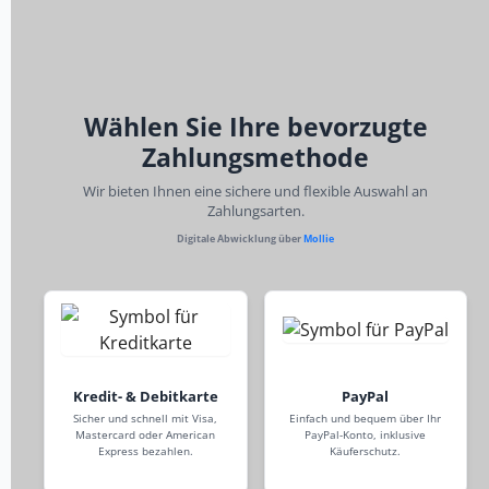
Wählen Sie Ihre bevorzugte
Zahlungsmethode
Wir bieten Ihnen eine sichere und flexible Auswahl an
Zahlungsarten.
Digitale Abwicklung über
Mollie
Kredit- & Debitkarte
PayPal
Sicher und schnell mit Visa,
Einfach und bequem über Ihr
Mastercard oder American
PayPal-Konto, inklusive
Express bezahlen.
Käuferschutz.