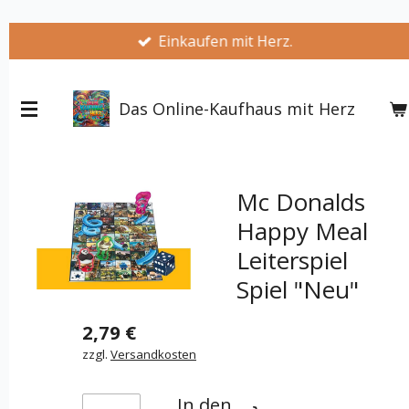
Zum
Einkaufen mit Herz.
Hauptinhalt
springen
Das Online-Kaufhaus mit Herz
Mc Donalds
Happy Meal
Leiterspiel
Spiel "Neu"
2,79 €
zzgl.
Versandkosten
In den