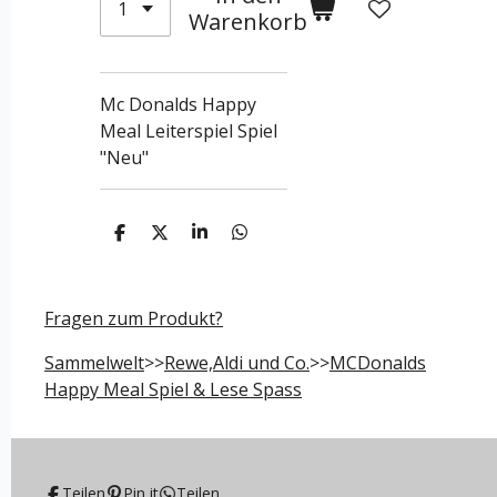
Warenkorb
Mc Donalds Happy
Meal Leiterspiel Spiel
"Neu"
T
T
T
T
e
e
e
e
i
i
i
i
l
l
l
l
e
e
e
e
Fragen zum Produkt?
n
n
n
n
Sammelwelt
>>
Rewe,Aldi und Co.
>>
MCDonalds
Happy Meal Spiel & Lese Spass
Teilen
Pin it
Teilen