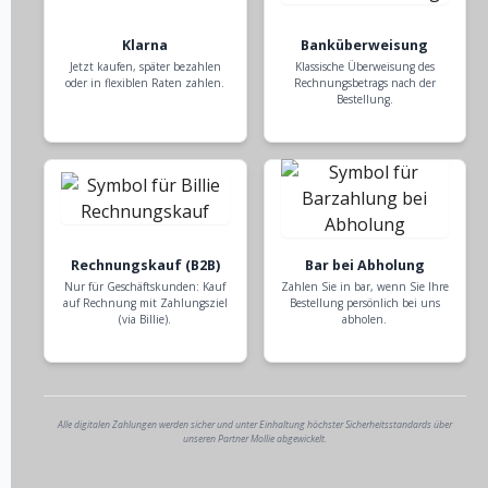
Klarna
Banküberweisung
Jetzt kaufen, später bezahlen
Klassische Überweisung des
oder in flexiblen Raten zahlen.
Rechnungsbetrags nach der
Bestellung.
Rechnungskauf (B2B)
Bar bei Abholung
Nur für Geschäftskunden: Kauf
Zahlen Sie in bar, wenn Sie Ihre
auf Rechnung mit Zahlungsziel
Bestellung persönlich bei uns
(via Billie).
abholen.
Alle digitalen Zahlungen werden sicher und unter Einhaltung höchster Sicherheitsstandards über
unseren Partner Mollie abgewickelt.