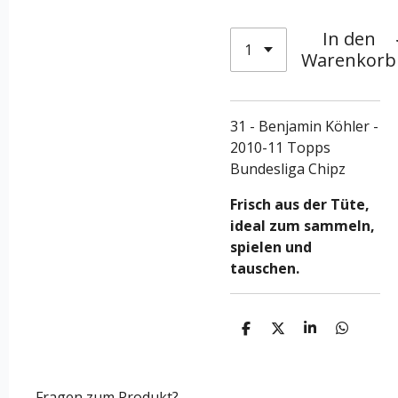
In den
Warenkorb
31 - Benjamin Köhler -
2010-11 Topps
Bundesliga Chipz
Frisch aus der Tüte,
ideal zum sammeln,
spielen und
tauschen.
T
T
T
T
e
e
e
e
i
i
i
i
l
l
l
l
e
e
e
e
Fragen zum Produkt?