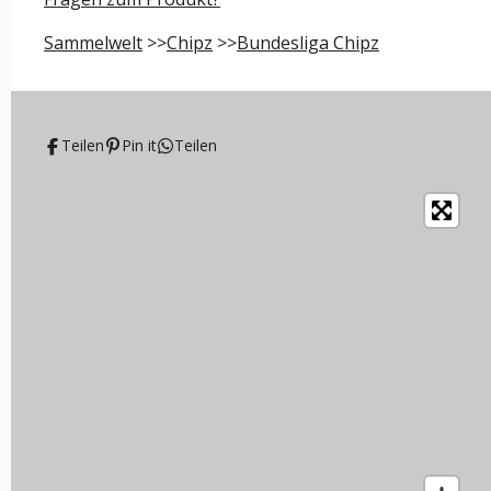
n
n
n
n
Sammelwelt
>>
Chipz
>>
Bundesliga Chipz
Teilen
Pin it
Teilen