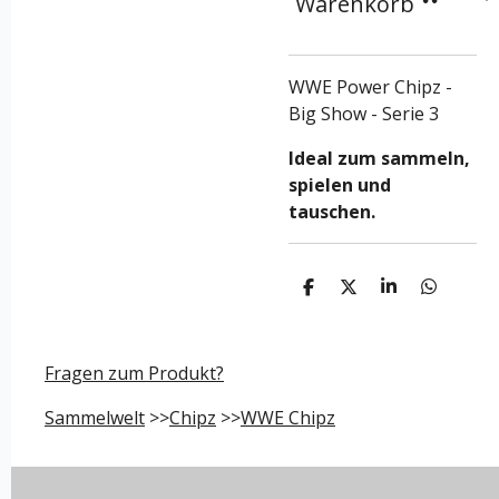
Warenkorb
WWE Power Chipz -
Big Show - Serie 3
Ideal zum sammeln,
spielen und
tauschen.
T
T
T
T
e
e
e
e
i
i
i
i
l
l
l
l
e
e
e
e
Fragen zum Produkt?
n
n
n
n
Sammelwelt
>>
Chipz
>>
WWE Chipz