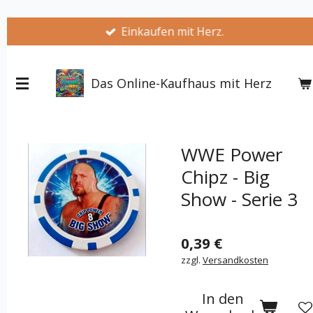
Zum
Einkaufen mit Herz.
Hauptinhalt
springen
Das Online-Kaufhaus mit Herz
WWE Power
Chipz - Big
Show - Serie 3
0,39 €
zzgl.
Versandkosten
In den