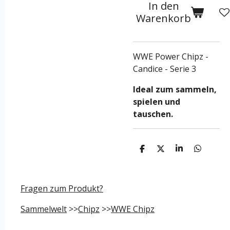
In den
Warenkorb
WWE Power Chipz -
Candice - Serie 3
Ideal zum sammeln,
spielen und
tauschen.
T
T
T
T
e
e
e
e
i
i
i
i
l
l
l
l
e
e
e
e
Fragen zum Produkt?
n
n
n
n
Sammelwelt
>>
Chipz
>>
WWE Chipz