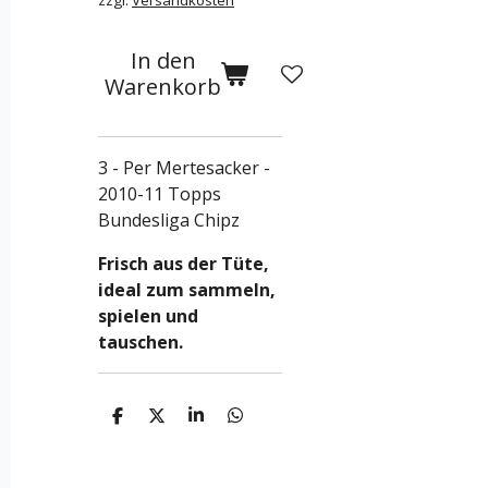
zzgl.
Versandkosten
In den
Warenkorb
3 - Per Mertesacker -
2010-11 Topps
Bundesliga Chipz
Frisch aus der Tüte,
ideal zum sammeln,
spielen und
tauschen.
T
T
T
T
e
e
e
e
i
i
i
i
l
l
l
l