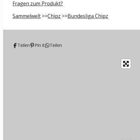
e
e
e
e
Fragen zum Produkt?
n
n
n
n
Sammelwelt
>>
Chipz
>>
Bundesliga Chipz
Teilen
Pin it
Teilen