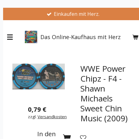
Zum
Einkaufen mit Herz.
Hauptinhalt
springen
Das Online-Kaufhaus mit Herz
WWE Power
Chipz - F4 -
Shawn
Michaels
Sweet Chin
0,79 €
Music (2009)
zzgl.
Versandkosten
In den