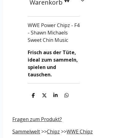
Warenkorb
WWE Power Chipz - F4
- Shawn Michaels
Sweet Chin Music
Frisch aus der Tüte,
ideal zum sammeln,
spielen und
tauschen.
T
T
T
T
e
e
e
e
i
i
i
i
l
l
l
l
e
e
e
e
Fragen zum Produkt?
n
n
n
n
Sammelwelt
>>
Chipz
>>
WWE Chipz