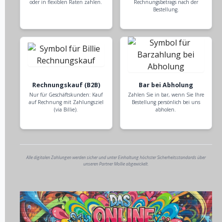
oder in flexiblen Raten zahlen.
Rechnungsbetrags nach der
Bestellung.
Rechnungskauf (B2B)
Bar bei Abholung
Nur für Geschäftskunden: Kauf
Zahlen Sie in bar, wenn Sie Ihre
auf Rechnung mit Zahlungsziel
Bestellung persönlich bei uns
(via Billie).
abholen.
Alle digitalen Zahlungen werden sicher und unter Einhaltung höchster Sicherheitsstandards über
unseren Partner Mollie abgewickelt.