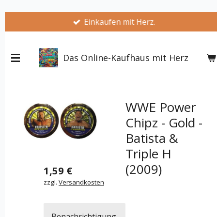
Zum
Einkaufen mit Herz.
Hauptinhalt
springen
Das Online-Kaufhaus mit Herz
WWE Power
Chipz - Gold -
Batista &
Triple H
(2009)
1,59 €
zzgl.
Versandkosten
Benachrichtigung