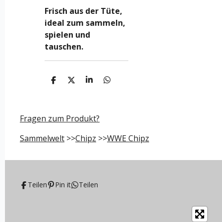
Frisch aus der Tüte,
ideal zum sammeln,
spielen und
tauschen.
T
T
T
T
e
e
e
e
i
i
i
i
l
l
l
l
e
e
e
e
Fragen zum Produkt?
n
n
n
n
Sammelwelt
>>
Chipz
>>
WWE Chipz
Teilen
Pin it
Teilen