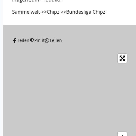
n
n
n
n
Sammelwelt
>>
Chipz
>>
Bundesliga Chipz
Teilen
Pin it
Teilen