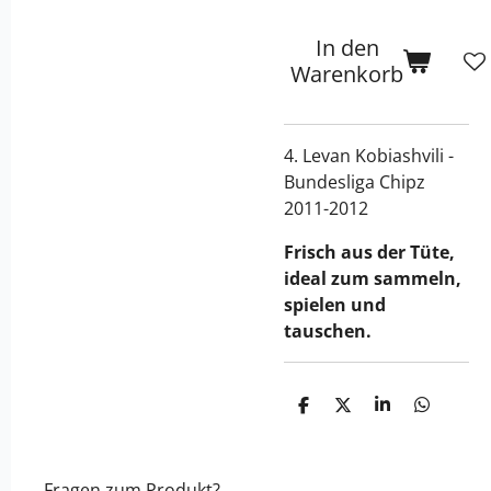
In den
Warenkorb
4. Levan Kobiashvili -
Bundesliga Chipz
2011-2012
Frisch aus der Tüte,
ideal zum sammeln,
spielen und
tauschen.
T
T
T
T
e
e
e
e
i
i
i
i
l
l
l
l
e
e
e
e
Fragen zum Produkt?