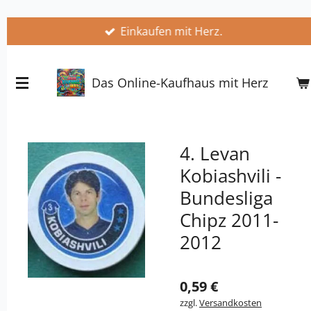
Zum
Einkaufen mit Herz.
Hauptinhalt
springen
Das Online-Kaufhaus mit Herz
4. Levan
Kobiashvili -
Bundesliga
Chipz 2011-
2012
0,59 €
zzgl.
Versandkosten