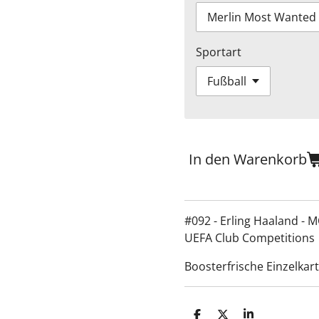
Sportart
In den Warenkorb
#092 - Erling Haaland -
UEFA Club Competitions
Boosterfrische Einzelkar
T
T
T