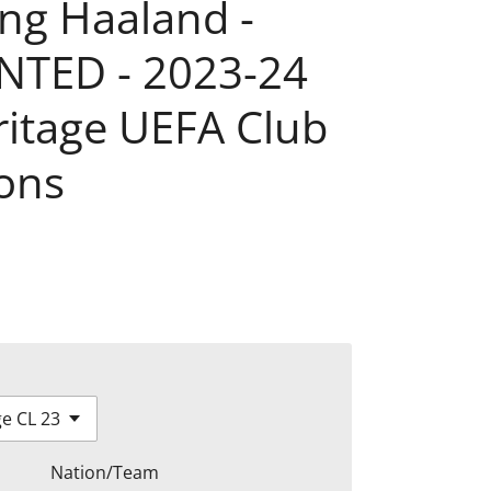
ing Haaland -
TED - 2023-24
ritage UEFA Club
ons
Nation/Team