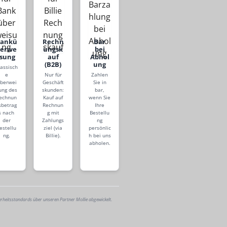
Bankü
Rechn
Bar
berwe
ungsk
bei
isung
auf
Abhol
(B2B)
ung
lassisch
e
Nur für
Zahlen
berwei
Geschäft
Sie in
ung des
skunden:
bar,
echnun
Kauf auf
wenn Sie
sbetrag
Rechnun
Ihre
s nach
g mit
Bestellu
der
Zahlungs
ng
estellu
ziel (via
persönlic
ng.
Billie).
h bei uns
abholen.
erheitsstandards über unseren Partner Mollie abgewickelt.