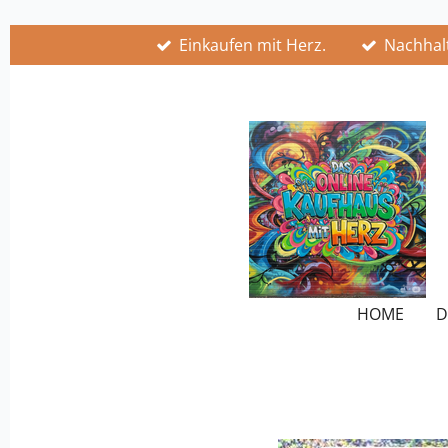
Zum
Einkaufen mit Herz.
Nachhalt
Hauptinhalt
springen
HOME
D