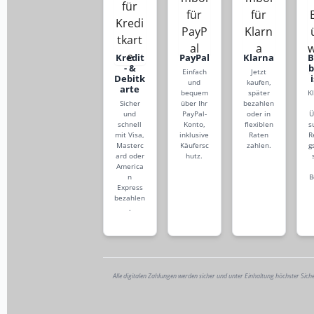
Kredit
PayPal
Klarna
- &
Einfach
Jetzt
Debitk
und
kaufen,
arte
bequem
später
K
Sicher
über Ihr
bezahlen
und
PayPal-
oder in
Ü
schnell
Konto,
flexiblen
s
mit Visa,
inklusive
Raten
R
Masterc
Käufersc
zahlen.
g
ard oder
hutz.
America
n
B
Express
bezahlen
.
Alle digitalen Zahlungen werden sicher und unter Einhaltung höchster Sich