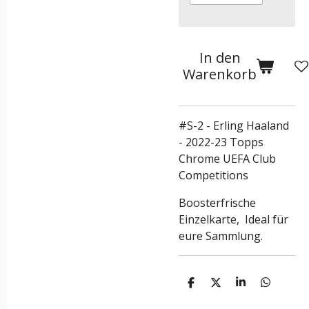
In den
Warenkorb
#S-2 - Erling Haaland
- 2022-23 Topps
Chrome UEFA Club
Competitions
Boosterfrische
Einzelkarte, Ideal für
eure Sammlung.
T
T
T
T
e
e
e
e
i
i
i
i