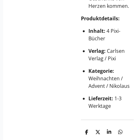
Herzen kommen.
Produktdetails:
Inhalt:
4 Pixi-
Bücher
Verlag:
Carlsen
Verlag / Pixi
Kategorie:
Weihnachten /
Advent / Nikolaus
Lieferzeit:
1-3
Werktage
T
T
T
T
e
e
e
e