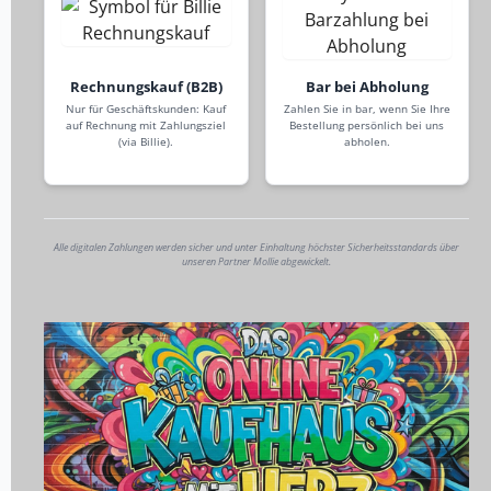
Rechnungskauf (B2B)
Bar bei Abholung
Nur für Geschäftskunden: Kauf
Zahlen Sie in bar, wenn Sie Ihre
auf Rechnung mit Zahlungsziel
Bestellung persönlich bei uns
(via Billie).
abholen.
Alle digitalen Zahlungen werden sicher und unter Einhaltung höchster Sicherheitsstandards über
unseren Partner Mollie abgewickelt.