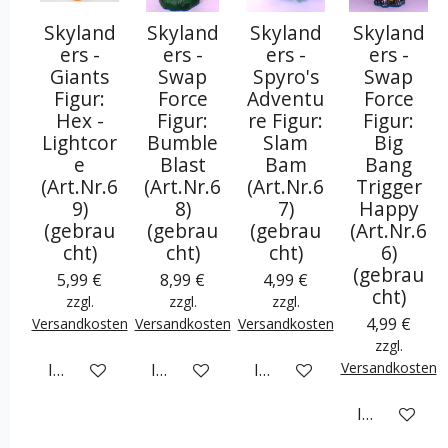
Skyland
Skyland
Skyland
Skyland
ers -
ers -
ers -
ers -
Giants
Swap
Spyro's
Swap
Figur:
Force
Adventu
Force
Hex -
Figur:
re Figur:
Figur:
Lightcor
Bumble
Slam
Big
e
Blast
Bam
Bang
(Art.Nr.6
(Art.Nr.6
(Art.Nr.6
Trigger
9)
8)
7)
Happy
(gebrau
(gebrau
(gebrau
(Art.Nr.6
cht)
cht)
cht)
6)
(gebrau
5,99 €
8,99 €
4,99 €
cht)
zzgl.
zzgl.
zzgl.
4,99 €
Versandkosten
Versandkosten
Versandkosten
zzgl.
Versandkosten
In den Warenkorb
In den Warenkorb
In den Warenkorb
In den War