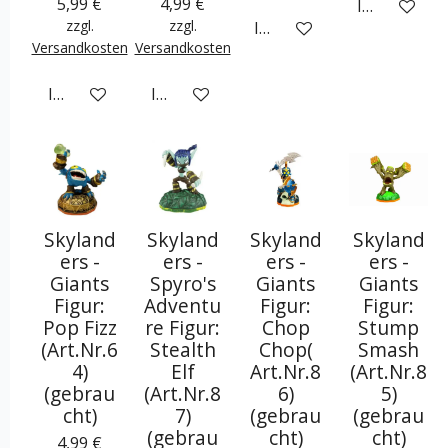
5,99 €
4,99 €
In den War
zzgl.
zzgl.
In den Warenkorb
Versandkosten
Versandkosten
In den Warenkorb
In den Warenkorb
Skyland
Skyland
Skyland
Skyland
ers -
ers -
ers -
ers -
Giants
Spyro's
Giants
Giants
Figur:
Adventu
Figur:
Figur:
Pop Fizz
re Figur:
Chop
Stump
(Art.Nr.6
Stealth
Chop(
Smash
4)
Elf
Art.Nr.8
(Art.Nr.8
(gebrau
(Art.Nr.8
6)
5)
cht)
7)
(gebrau
(gebrau
(gebrau
cht)
cht)
4,99 €