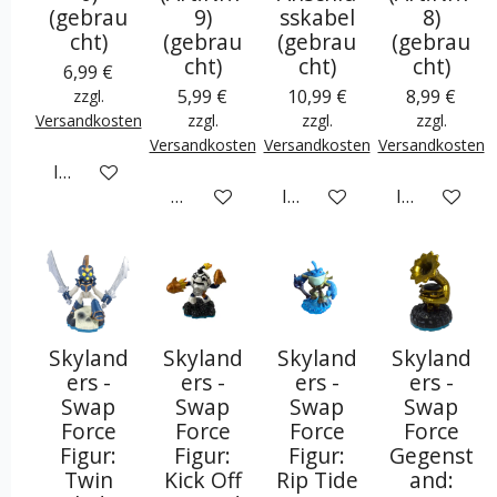
(gebrau
9)
sskabel
8)
cht)
(gebrau
(gebrau
(gebrau
cht)
cht)
cht)
6,99 €
5,99 €
10,99 €
8,99 €
zzgl.
Versandkosten
zzgl.
zzgl.
zzgl.
Versandkosten
Versandkosten
Versandkosten
In den Warenkorb
Bei Verfügbarkeit benachrichtigen
In den Warenkorb
In den War
Skyland
Skyland
Skyland
Skyland
ers -
ers -
ers -
ers -
Swap
Swap
Swap
Swap
Force
Force
Force
Force
Figur:
Figur:
Figur:
Gegenst
Twin
Kick Off
Rip Tide
and: