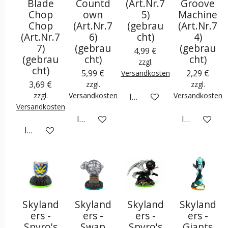
Blade
Countd
(Art.Nr.7
Groove
Chop
own
5)
Machine
Chop
(Art.Nr.7
(gebrau
(Art.Nr.7
(Art.Nr.7
6)
cht)
4)
7)
(gebrau
(gebrau
4,99 €
(gebrau
cht)
cht)
zzgl.
cht)
5,99 €
2,29 €
Versandkosten
3,69 €
zzgl.
zzgl.
zzgl.
Versandkosten
Versandkosten
In den Warenkorb
Versandkosten
In den Warenkorb
In den War
In den Warenkorb
Skyland
Skyland
Skyland
Skyland
ers -
ers -
ers -
ers -
Spyro's
Swap
Spyro's
Giants