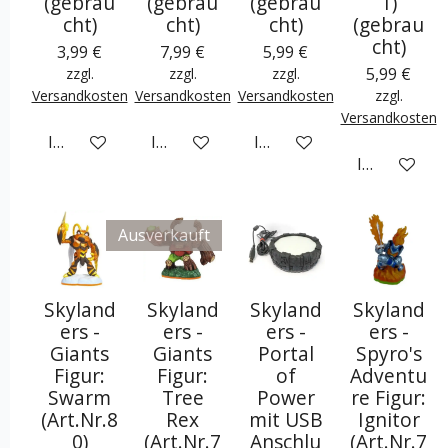
(gebrau
(gebrau
(gebrau
1)
cht)
cht)
cht)
(gebrau
cht)
3,99 €
7,99 €
5,99 €
5,99 €
zzgl.
zzgl.
zzgl.
Versandkosten
Versandkosten
Versandkosten
zzgl.
Versandkosten
In den Warenkorb
In den Warenkorb
In den Warenkorb
In den War
Ausverkauft
Skyland
Skyland
Skyland
Skyland
ers -
ers -
ers -
ers -
Giants
Giants
Portal
Spyro's
Figur:
Figur:
of
Adventu
Swarm
Tree
Power
re Figur:
(Art.Nr.8
Rex
mit USB
Ignitor
0)
(Art.Nr.7
Anschlu
(Art.Nr.7