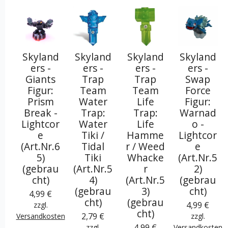
Skyland
Skyland
Skyland
Skyland
ers -
ers -
ers -
ers -
Giants
Trap
Trap
Swap
Figur:
Team
Team
Force
Prism
Water
Life
Figur:
Break -
Trap:
Trap:
Warnad
Lightcor
Water
Life
o -
e
Tiki /
Hamme
Lightcor
(Art.Nr.6
Tidal
r / Weed
e
5)
Tiki
Whacke
(Art.Nr.5
(gebrau
(Art.Nr.5
r
2)
cht)
4)
(Art.Nr.5
(gebrau
(gebrau
3)
cht)
4,99 €
cht)
(gebrau
4,99 €
zzgl.
cht)
2,79 €
Versandkosten
zzgl.
4,99 €
zzgl.
Versandkosten