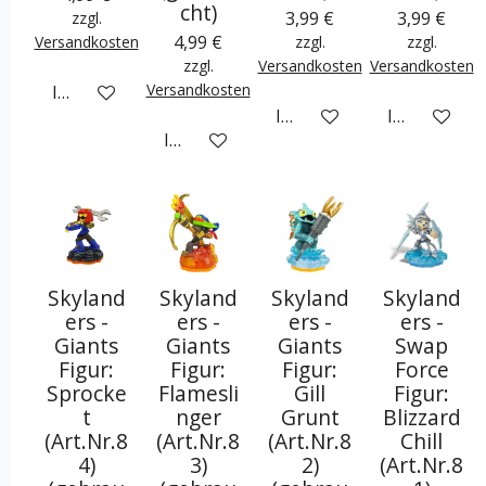
cht)
3,99 €
3,99 €
zzgl.
4,99 €
Versandkosten
zzgl.
zzgl.
zzgl.
Versandkosten
Versandkosten
Versandkosten
In den Warenkorb
In den Warenkorb
In den War
In den Warenkorb
Skyland
Skyland
Skyland
Skyland
ers -
ers -
ers -
ers -
Giants
Giants
Giants
Swap
Figur:
Figur:
Figur:
Force
Sprocke
Flamesli
Gill
Figur:
t
nger
Grunt
Blizzard
(Art.Nr.8
(Art.Nr.8
(Art.Nr.8
Chill
4)
3)
2)
(Art.Nr.8