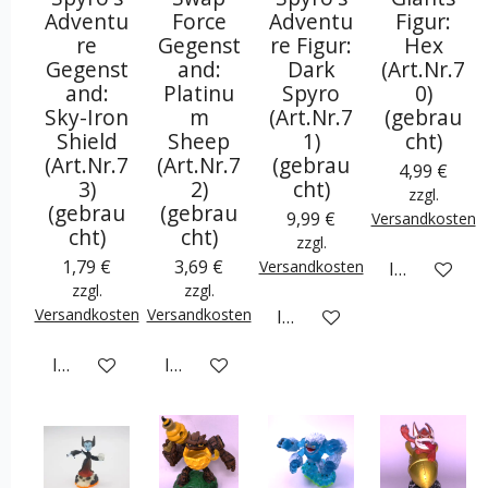
Adventu
Force
Adventu
Figur:
re
Gegenst
re Figur:
Hex
Gegenst
and:
Dark
(Art.Nr.7
and:
Platinu
Spyro
0)
Sky-Iron
m
(Art.Nr.7
(gebrau
Shield
Sheep
1)
cht)
(Art.Nr.7
(Art.Nr.7
(gebrau
4,99 €
3)
2)
cht)
zzgl.
(gebrau
(gebrau
9,99 €
Versandkosten
cht)
cht)
zzgl.
1,79 €
3,69 €
Versandkosten
In den War
zzgl.
zzgl.
Versandkosten
Versandkosten
In den Warenkorb
In den Warenkorb
In den Warenkorb