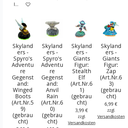
In den Warenkorb
Skyland
Skyland
Skyland
Skyland
ers -
ers -
ers -
ers -
Spyro's
Spyro's
Giants
Giants
Adventu
Adventu
Figur:
Figur:
re
re
Stealth
Zap
Gegenst
Gegenst
Elf
(Art.Nr.6
and:
and:
(Art.Nr.6
3)
Winged
Anvil
1)
(gebrau
Boots
Rain
(gebrau
cht)
(Art.Nr.5
(Art.Nr.6
cht)
6,99 €
9)
0)
3,99 €
zzgl.
(gebrau
(gebrau
zzgl.
Versandkosten
cht)
cht)
Versandkosten