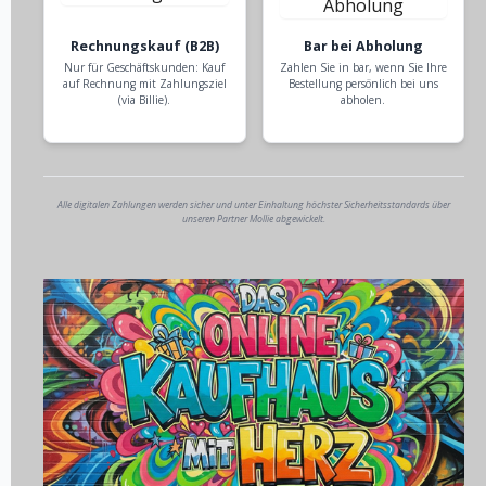
Rechnungskauf (B2B)
Bar bei Abholung
Nur für Geschäftskunden: Kauf
Zahlen Sie in bar, wenn Sie Ihre
auf Rechnung mit Zahlungsziel
Bestellung persönlich bei uns
(via Billie).
abholen.
Alle digitalen Zahlungen werden sicher und unter Einhaltung höchster Sicherheitsstandards über
unseren Partner Mollie abgewickelt.