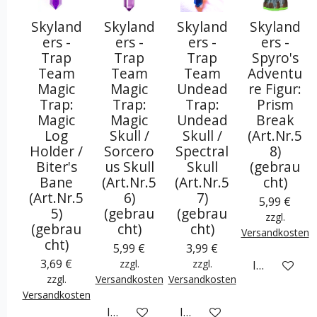
Skyland
Skyland
Skyland
Skyland
ers -
ers -
ers -
ers -
Trap
Trap
Trap
Spyro's
Team
Team
Team
Adventu
Magic
Magic
Undead
re Figur:
Trap:
Trap:
Trap:
Prism
Magic
Magic
Undead
Break
Log
Skull /
Skull /
(Art.Nr.5
Holder /
Sorcero
Spectral
8)
Biter's
us Skull
Skull
(gebrau
Bane
(Art.Nr.5
(Art.Nr.5
cht)
(Art.Nr.5
6)
7)
5,99 €
5)
(gebrau
(gebrau
zzgl.
(gebrau
cht)
cht)
Versandkosten
cht)
5,99 €
3,99 €
3,69 €
zzgl.
zzgl.
In den War
zzgl.
Versandkosten
Versandkosten
Versandkosten
In den Warenkorb
In den Warenkorb