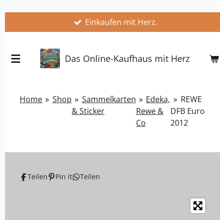
Zum
Einkaufen mit Herz.
Hauptinhalt
springen
Das Online-Kaufhaus mit Herz
Home
»
Shop
»
Sammelkarten
»
Edeka,
»
REWE
& Sticker
Rewe &
DFB Euro
Co
2012
Teilen
Pin it
Teilen