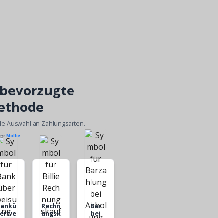
 bevorzugte
ethode
ble Auswahl an Zahlungsarten.
ber
Mollie
Bankü
Rechn
Bar
berwe
ungsk
bei