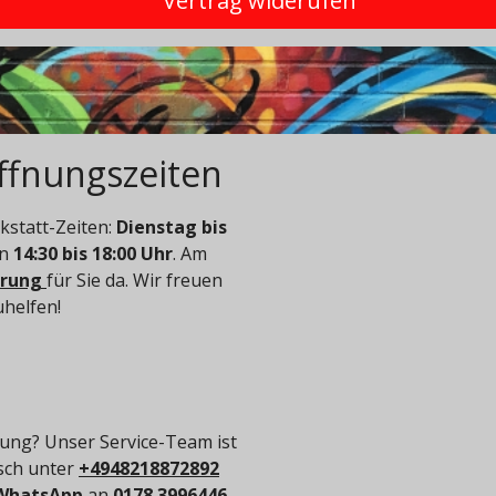
Vertrag widerufen
ffnungszeiten
statt-Zeiten:
Dienstag bis
on
14:30 bis 18:00 Uhr
. Am
arung
für Sie da. Wir freuen
uhelfen!
ung? Unser Service-Team ist
isch unter
+4948218872892
WhatsApp
an
0178 3996446
.