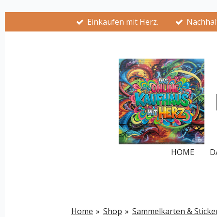
Zum
Einkaufen mit Herz.
Nachhalt
Hauptinhalt
springen
HOME
D
Home
»
Shop
»
Sammelkarten & Sticke