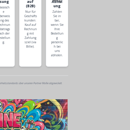
isung
auf
Abhol
(B2B)
ung
lassisch
e
Nur für
Zahlen
berweis
Geschäfts
Sie in
ng des
kunden:
bar,
echnun
Kauf auf
wenn Sie
sbetrags
Rechnun
Ihre
ach der
g mit
Bestellun
estellun
Zahlung
g
g.
sziel (via
persönlic
Billie).
h bei
uns
abholen.
erheitsstandards über unseren Partner Mollie abgewickelt.