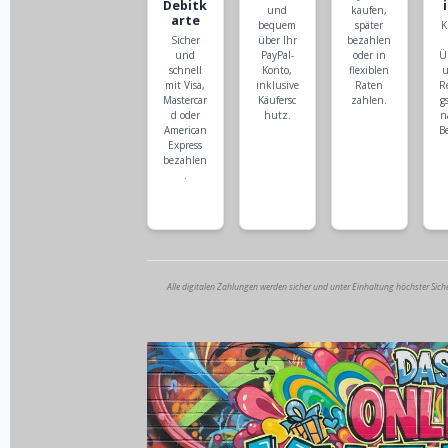
Debitk
und
kaufen,
arte
bequem
später
K
Sicher
über Ihr
bezahlen
und
PayPal-
oder in
Ü
schnell
Konto,
flexiblen
u
mit Visa,
inklusive
Raten
R
Mastercar
Käufersc
zahlen.
g
d oder
hutz.
n
American
B
Express
bezahlen
.
Alle digitalen Zahlungen werden sicher und unter Einhaltung höchster Sich