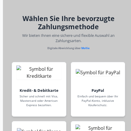
Wählen Sie Ihre bevorzugte
Zahlungsmethode
Wir bieten Ihnen eine sichere und flexible Auswahl an
Zahlungsarten.
Digitale Abwicklung über
Mollie
Kredit- & Debitkarte
PayPal
Sicher und schnell mit Visa,
Einfach und bequem über Ihr
Mastercard oder American
PayPal-Konto, inklusive
Express bezahlen.
Käuferschutz.