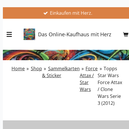
Zum
Einkaufen mit Herz.
Hauptinhalt
springen
Das Online-Kaufhaus mit Herz
Home
»
Shop
»
Sammelkarten
»
Force
»
Topps
& Sticker
Attax /
Star Wars
Star
Force Attax
Wars
/ Clone
Wars Serie
3 (2012)