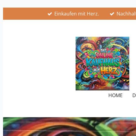
Zum
Einkaufen mit Herz.
Nachhalt
Hauptinhalt
springen
HOME
D