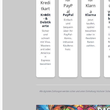
Kredit
PayPal
Klarna
- &
Einfach
Jetzt
Debitk
und
kaufen,
arte
bequem
später
K
Sicher
über Ihr
bezahlen
und
PayPal-
oder in
Ü
schnell
Konto,
flexiblen
s
mit Visa,
inklusive
Raten
R
Masterc
Käufersc
zahlen.
g
ard oder
hutz.
America
n
B
Express
bezahlen
.
Alle digitalen Zahlungen werden sicher und unter Einhaltung höchster Sich