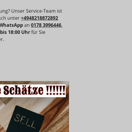
ung? Unser Service-Team ist
isch unter
+4948218872892
WhatsApp
an
0178 3996446
.
 bis 18:00 Uhr
für Sie
r.