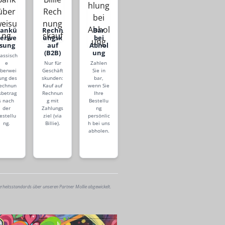
Bankü
Rechn
Bar
berwe
ungsk
bei
isung
auf
Abhol
(B2B)
ung
lassisch
e
Nur für
Zahlen
berwei
Geschäft
Sie in
ung des
skunden:
bar,
echnun
Kauf auf
wenn Sie
sbetrag
Rechnun
Ihre
s nach
g mit
Bestellu
der
Zahlungs
ng
estellu
ziel (via
persönlic
ng.
Billie).
h bei uns
abholen.
erheitsstandards über unseren Partner Mollie abgewickelt.