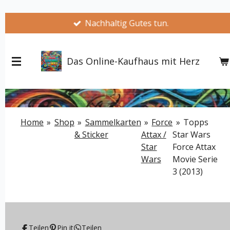
Zum
Nachhaltig Gutes tun.
Hauptinhalt
springen
Das Online-Kaufhaus mit Herz
Home
»
Shop
»
Sammelkarten
»
Force
»
Topps
& Sticker
Attax /
Star Wars
Star
Force Attax
Wars
Movie Serie
3 (2013)
Teilen
Pin it
Teilen