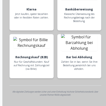
Klarna
Banküberweisung
Jetzt kaufen, später bezahlen
Klassische Überweisung des
oder in flexiblen Raten zahlen.
Rechnungsbetrags nach der
Bestellung.
Rechnungskauf (B2B)
Bar bei Abholung
Nur für Geschäftskunden: Kauf
Zahlen Sie in bar, wenn Sie Ihre
auf Rechnung mit Zahlungsziel
Bestellung persönlich bei uns
(via Billie).
abholen.
Alle digitalen Zahlungen werden sicher und unter Einhaltung höchster Sicherheitsstandards über
unseren Partner Mollie abgewickelt.