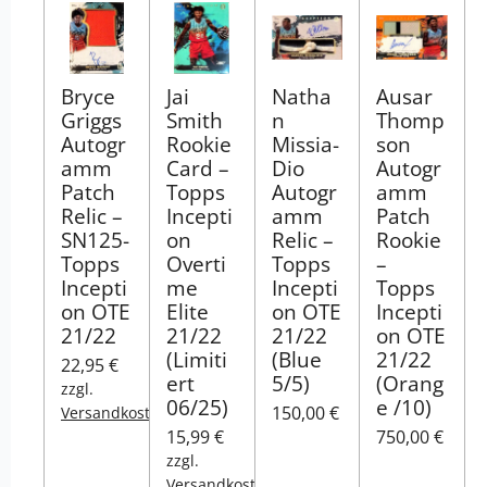
Bryce
Jai
Natha
Ausar
Griggs
Smith
n
Thomp
Autogr
Rookie
Missia-
son
amm
Card –
Dio
Autogr
Patch
Topps
Autogr
amm
Relic –
Incepti
amm
Patch
SN125-
on
Relic –
Rookie
Topps
Overti
Topps
–
Incepti
me
Incepti
Topps
on OTE
Elite
on OTE
Incepti
21/22
21/22
21/22
on OTE
(Limiti
(Blue
21/22
22,95 €
ert
5/5)
(Orang
zzgl.
06/25)
e /10)
150,00 €
Versandkosten
15,99 €
750,00 €
zzgl.
Versandkosten