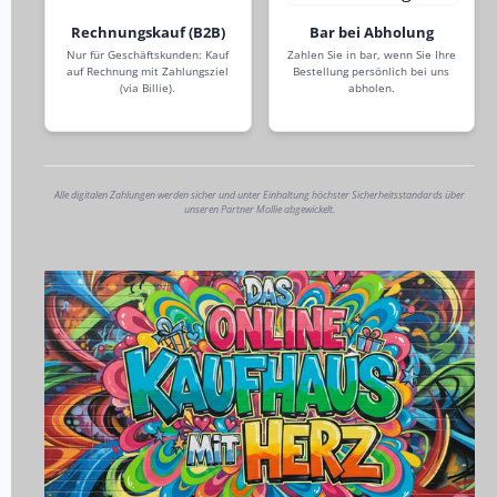
Rechnungskauf (B2B)
Bar bei Abholung
Nur für Geschäftskunden: Kauf
Zahlen Sie in bar, wenn Sie Ihre
auf Rechnung mit Zahlungsziel
Bestellung persönlich bei uns
(via Billie).
abholen.
Alle digitalen Zahlungen werden sicher und unter Einhaltung höchster Sicherheitsstandards über
unseren Partner Mollie abgewickelt.