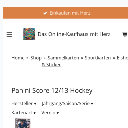
Zum
Einkaufen mit Herz.
Hauptinhalt
springen
Das Online-Kaufhaus mit Herz
Home
»
Shop
»
Sammelkarten
»
Sportkarten
»
Eish
& Sticker
Panini Score 12/13 Hockey
Hersteller
▾
Jahrgang/Saison/Serie
▾
Kartenart
▾
Verein
▾