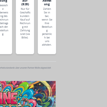
isung
auf
Abhol
(B2B)
ung
lassisch
e
Nur für
Zahlen
berweis
Geschäfts
Sie in
ng des
kunden:
bar,
echnun
Kauf auf
wenn Sie
sbetrags
Rechnun
Ihre
ach der
g mit
Bestellun
estellun
Zahlung
g
g.
sziel (via
persönlic
Billie).
h bei
uns
abholen.
erheitsstandards über unseren Partner Mollie abgewickelt.