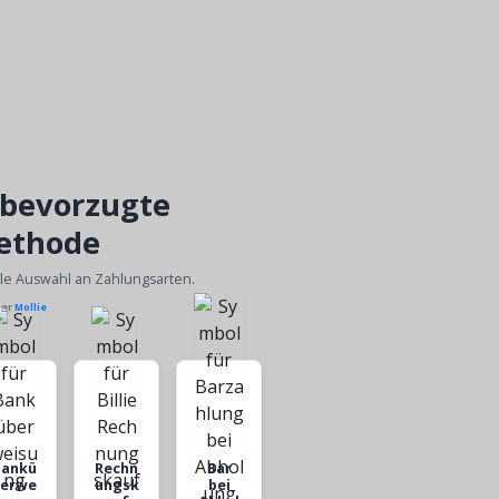
 bevorzugte
ethode
ble Auswahl an Zahlungsarten.
ber
Mollie
Bankü
Rechn
Bar
berwe
ungsk
bei