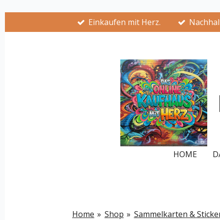
Zum
Einkaufen mit Herz.
Nachhalt
Hauptinhalt
springen
HOME
D
Home
»
Shop
»
Sammelkarten & Sticke