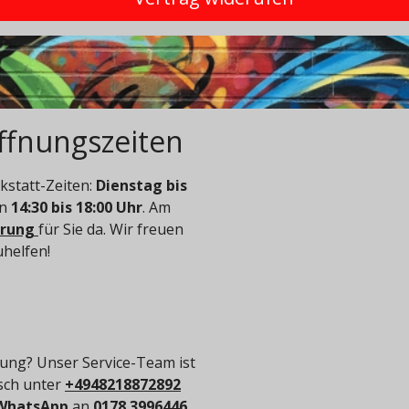
ffnungszeiten
statt-Zeiten:
Dienstag bis
on
14:30 bis 18:00 Uhr
. Am
arung
für Sie da. Wir freuen
uhelfen!
ung? Unser Service-Team ist
isch unter
+4948218872892
WhatsApp
an
0178 3996446
.