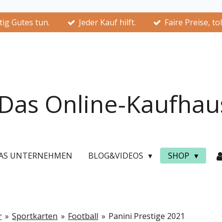
ig Gutes tun.
Jeder Kauf hilft.
Faire Preise, to
Das Online-Kaufhau
AS UNTERNEHMEN
BLOG&VIDEOS
SHOP
r
»
Sportkarten
»
Football
»
Panini Prestige 2021