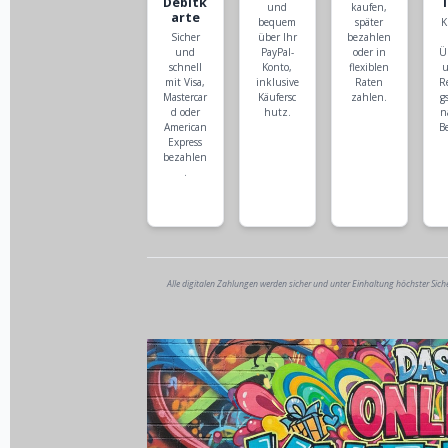
Debitk
und
kaufen,
arte
bequem
später
K
Sicher
über Ihr
bezahlen
und
PayPal-
oder in
Ü
schnell
Konto,
flexiblen
u
mit Visa,
inklusive
Raten
R
Mastercar
Käufersc
zahlen.
g
d oder
hutz.
n
American
B
Express
bezahlen
.
Alle digitalen Zahlungen werden sicher und unter Einhaltung höchster Sich