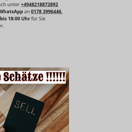
isch unter
+4948218872892
WhatsApp
an
0178 3996446
.
 bis 18:00 Uhr
für Sie
r.