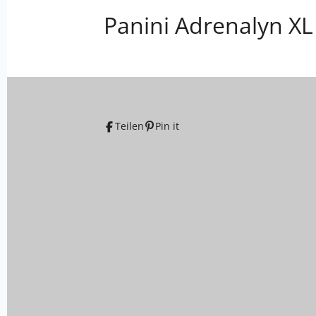
Panini Adrenalyn X
Teilen
Pin it