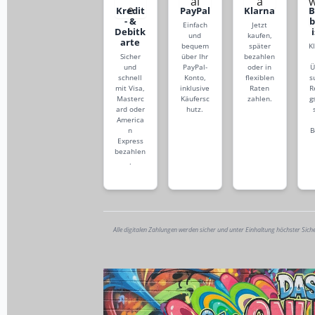
Kredit
PayPal
Klarna
- &
Einfach
Jetzt
Debitk
und
kaufen,
arte
bequem
später
K
Sicher
über Ihr
bezahlen
und
PayPal-
oder in
Ü
schnell
Konto,
flexiblen
s
mit Visa,
inklusive
Raten
R
Masterc
Käufersc
zahlen.
g
ard oder
hutz.
America
n
B
Express
bezahlen
.
Alle digitalen Zahlungen werden sicher und unter Einhaltung höchster Sich