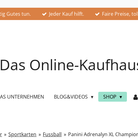
ig Gutes tun.
Jeder Kauf hilft.
Faire Preise, to
Das Online-Kaufhau
AS UNTERNEHMEN
BLOG&VIDEOS
SHOP
r
»
Sportkarten
»
Fussball
»
Panini Adrenalyn XL Champio