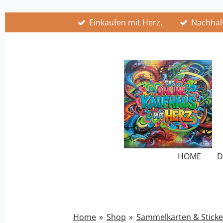
Zum
Einkaufen mit Herz.
Nachhalt
Hauptinhalt
springen
HOME
D
Home
»
Shop
»
Sammelkarten & Sticke