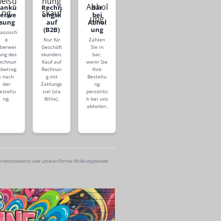
Bankü
Rechn
Bar
berwe
ungsk
bei
isung
auf
Abhol
(B2B)
ung
lassisch
e
Nur für
Zahlen
berwei
Geschäft
Sie in
ung des
skunden:
bar,
echnun
Kauf auf
wenn Sie
sbetrag
Rechnun
Ihre
s nach
g mit
Bestellu
der
Zahlungs
ng
estellu
ziel (via
persönlic
ng.
Billie).
h bei uns
abholen.
erheitsstandards über unseren Partner Mollie abgewickelt.