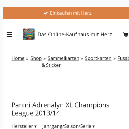
Zum
Einkaufen mit Herz.
Hauptinhalt
springen
Das Online-Kaufhaus mit Herz
Home
»
Shop
»
Sammelkarten
»
Sportkarten
»
Fussb
& Sticker
Panini Adrenalyn XL Champions
League 2013/14
Hersteller
▾
Jahrgang/Saison/Serie
▾