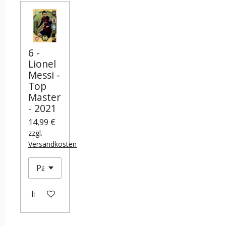
6 -
Lionel
Messi -
Top
Master
- 2021
14,99 €
zzgl.
Versandkosten
In den Warenkorb