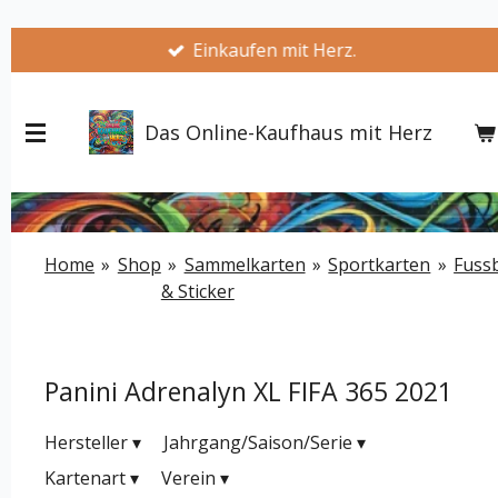
Zum
Einkaufen mit Herz.
Hauptinhalt
springen
Das Online-Kaufhaus mit Herz
Home
»
Shop
»
Sammelkarten
»
Sportkarten
»
Fussb
& Sticker
Panini Adrenalyn XL FIFA 365 2021
Hersteller
▾
Jahrgang/Saison/Serie
▾
Kartenart
▾
Verein
▾