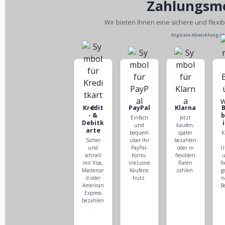
Zahlungsm
Wir bieten Ihnen eine sichere und flexi
Digitale Abwicklung ü
Kredit
PayPal
Klarna
- &
Einfach
Jetzt
Debitk
und
kaufen,
arte
bequem
später
K
Sicher
über Ihr
bezahlen
und
PayPal-
oder in
Ü
schnell
Konto,
flexiblen
u
mit Visa,
inklusive
Raten
R
Mastercar
Käufersc
zahlen.
g
d oder
hutz.
n
American
B
Express
bezahlen
.