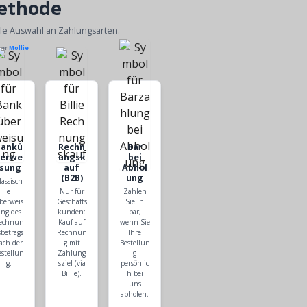
ethode
ble Auswahl an Zahlungsarten.
ber
Mollie
Bankü
Rechn
Bar
berwe
ungsk
bei
isung
auf
Abhol
(B2B)
ung
lassisch
e
Nur für
Zahlen
berweis
Geschäfts
Sie in
ng des
kunden:
bar,
echnun
Kauf auf
wenn Sie
sbetrags
Rechnun
Ihre
ach der
g mit
Bestellun
estellun
Zahlung
g
g.
sziel (via
persönlic
Billie).
h bei
uns
abholen.