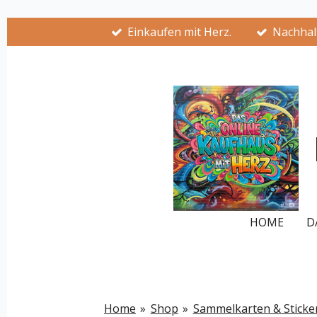
Zum
Einkaufen mit Herz.
Nachhalt
Hauptinhalt
springen
HOME
D
Home
»
Shop
»
Sammelkarten & Sticke