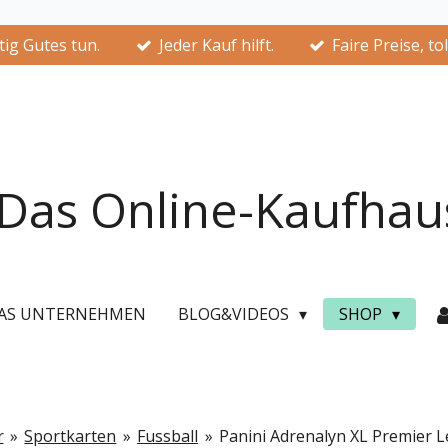
ig Gutes tun.
Jeder Kauf hilft.
Faire Preise, to
Das Online-Kaufhau
AS UNTERNEHMEN
BLOG&VIDEOS
SHOP
r
»
Sportkarten
»
Fussball
»
Panini Adrenalyn XL Premier 