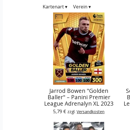
Kartenart
▾
Verein
▾
Jarrod Bowen "Golden
S
Baller" – Panini Premier
B
League Adrenalyn XL 2023
Le
5,79 €
zzgl.
Versandkosten