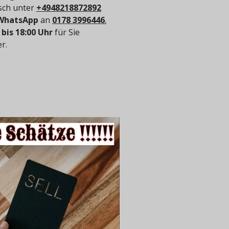
isch unter
+4948218872892
WhatsApp
an
0178 3996446
.
 bis 18:00 Uhr
für Sie
r.