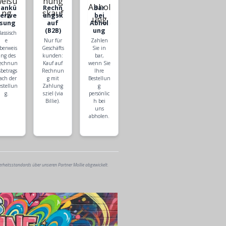
Bankü
Rechn
Bar
berwe
ungsk
bei
isung
auf
Abhol
(B2B)
ung
lassisch
e
Nur für
Zahlen
berweis
Geschäfts
Sie in
ng des
kunden:
bar,
echnun
Kauf auf
wenn Sie
sbetrags
Rechnun
Ihre
ach der
g mit
Bestellun
estellun
Zahlung
g
g.
sziel (via
persönlic
Billie).
h bei
uns
abholen.
erheitsstandards über unseren Partner Mollie abgewickelt.