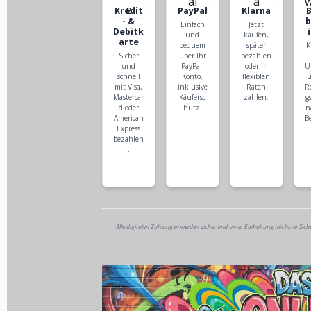
Kredit
PayPal
Klarna
- &
Einfach
Jetzt
Debitk
und
kaufen,
arte
bequem
später
K
Sicher
über Ihr
bezahlen
und
PayPal-
oder in
Ü
schnell
Konto,
flexiblen
u
mit Visa,
inklusive
Raten
R
Mastercar
Käufersc
zahlen.
g
d oder
hutz.
n
American
B
Express
bezahlen
.
Alle digitalen Zahlungen werden sicher und unter Einhaltung höchster Sich