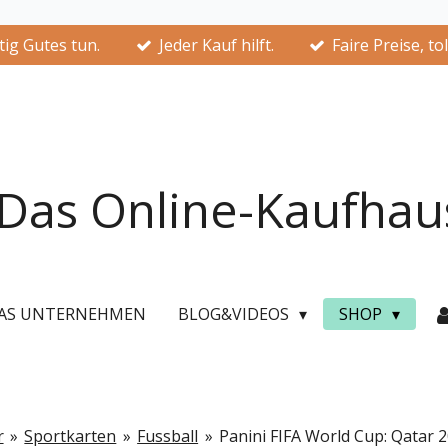
ig Gutes tun.
Jeder Kauf hilft.
Faire Preise, to
Das Online-Kaufhau
AS UNTERNEHMEN
BLOG&VIDEOS
SHOP
r
»
Sportkarten
»
Fussball
»
Panini FIFA World Cup: Qatar 2