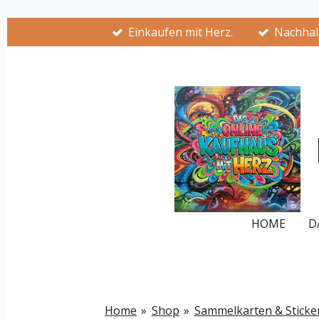
Zum
Einkaufen mit Herz.
Nachhalt
Hauptinhalt
springen
HOME
D
Home
»
Shop
»
Sammelkarten & Sticke