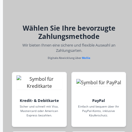
Wählen Sie Ihre bevorzugte
Zahlungsmethode
Wir bieten Ihnen eine sichere und flexible Auswahl an
Zahlungsarten.
Digitale Abwicklung über
Mollie
Kredit- & Debitkarte
PayPal
Sicher und schnell mit Visa,
Einfach und bequem über Ihr
Mastercard oder American
PayPal-Konto, inklusive
Express bezahlen.
Käuferschutz.