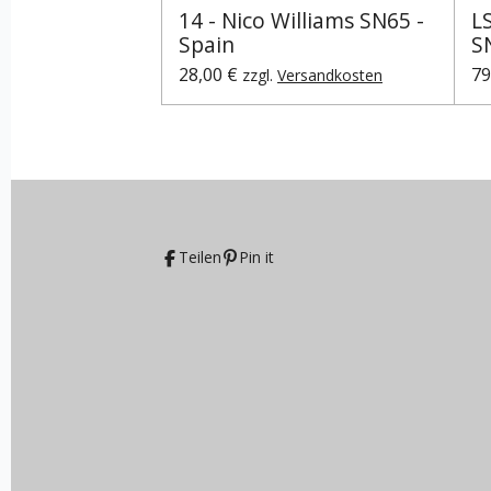
14 - Nico Williams SN65 -
L
Spain
S
28,00 €
79
zzgl.
Versandkosten
Teilen
Pin it