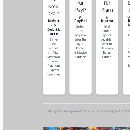
Kredit
PayPal
Klarna
- &
Einfach
Jetzt
Debitk
und
kaufen,
arte
bequem
später
K
Sicher
über Ihr
bezahlen
und
PayPal-
oder in
Ü
schnell
Konto,
flexiblen
u
mit Visa,
inklusive
Raten
R
Mastercar
Käufersc
zahlen.
g
d oder
hutz.
n
American
B
Express
bezahlen
.
Alle digitalen Zahlungen werden sicher und unter Einhaltung höchster Sich