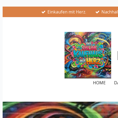
Zum
Einkaufen mit Herz.
Nachhalt
Hauptinhalt
springen
HOME
D