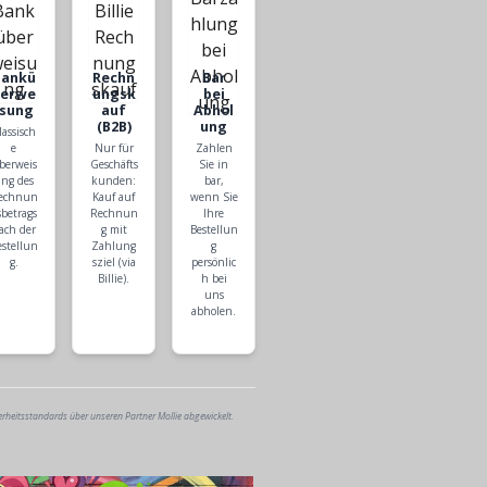
Bankü
Rechn
Bar
berwe
ungsk
bei
isung
auf
Abhol
(B2B)
ung
lassisch
e
Nur für
Zahlen
berweis
Geschäfts
Sie in
ng des
kunden:
bar,
echnun
Kauf auf
wenn Sie
sbetrags
Rechnun
Ihre
ach der
g mit
Bestellun
estellun
Zahlung
g
g.
sziel (via
persönlic
Billie).
h bei
uns
abholen.
erheitsstandards über unseren Partner Mollie abgewickelt.