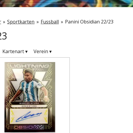
r
»
Sportkarten
»
Fussball
»
Panini Obsidian 22/23
23
Kartenart
▾
Verein
▾