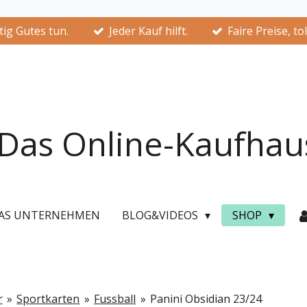
ig Gutes tun.
Jeder Kauf hilft.
Faire Preise, to
Das Online-Kaufhau
AS UNTERNEHMEN
BLOG&VIDEOS
SHOP
r
»
Sportkarten
»
Fussball
»
Panini Obsidian 23/24