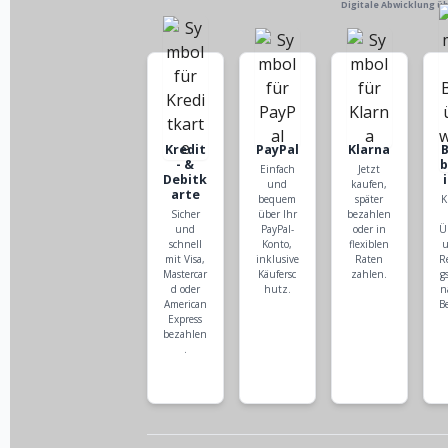
Digitale Abwicklung ü
Kredit
PayPal
Klarna
- &
Einfach
Jetzt
Debitk
und
kaufen,
arte
bequem
später
K
Sicher
über Ihr
bezahlen
und
PayPal-
oder in
Ü
schnell
Konto,
flexiblen
u
mit Visa,
inklusive
Raten
R
Mastercar
Käufersc
zahlen.
g
d oder
hutz.
n
American
B
Express
bezahlen
.