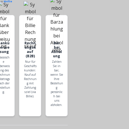
ber
Mollie
Bankü
Rechn
Bar
berwe
ungsk
bei
isung
auf
Abhol
(B2B)
ung
lassisch
e
Nur für
Zahlen
berweis
Geschäfts
Sie in
ng des
kunden:
bar,
echnun
Kauf auf
wenn Sie
sbetrags
Rechnun
Ihre
ach der
g mit
Bestellun
estellun
Zahlung
g
g.
sziel (via
persönlic
Billie).
h bei
uns
abholen.