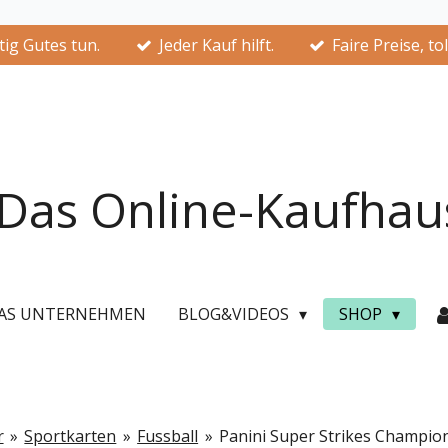
ig Gutes tun.
Jeder Kauf hilft.
Faire Preise, to
Das Online-Kaufhau
AS UNTERNEHMEN
BLOG&VIDEOS
SHOP
r
»
Sportkarten
»
Fussball
»
Panini Super Strikes Champio