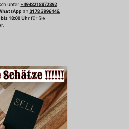
isch unter
+4948218872892
WhatsApp
an
0178 3996446
.
 bis 18:00 Uhr
für Sie
r.