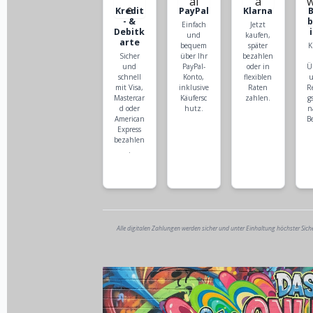
Kredit
PayPal
Klarna
- &
Einfach
Jetzt
Debitk
und
kaufen,
arte
bequem
später
K
Sicher
über Ihr
bezahlen
und
PayPal-
oder in
Ü
schnell
Konto,
flexiblen
u
mit Visa,
inklusive
Raten
R
Mastercar
Käufersc
zahlen.
g
d oder
hutz.
n
American
B
Express
bezahlen
.
Alle digitalen Zahlungen werden sicher und unter Einhaltung höchster Sich