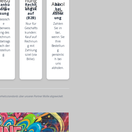
Bankü
Rechn
Bar
berwe
ungsk
bei
isung
auf
Abhol
(B2B)
ung
lassisch
e
Nur für
Zahlen
berweis
Geschäfts
Sie in
ng des
kunden:
bar,
echnun
Kauf auf
wenn Sie
sbetrags
Rechnun
Ihre
ach der
g mit
Bestellun
estellun
Zahlung
g
g.
sziel (via
persönlic
Billie).
h bei
uns
abholen.
erheitsstandards über unseren Partner Mollie abgewickelt.