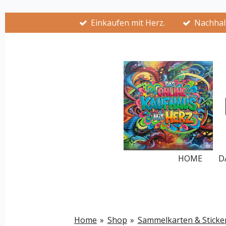
Zum
Einkaufen mit Herz.
Nachhalt
Hauptinhalt
springen
HOME
D
Home
»
Shop
»
Sammelkarten & Sticke