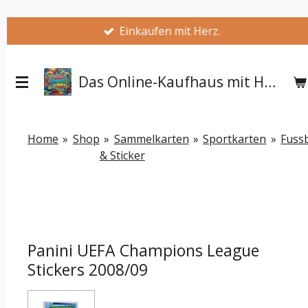
Zum
Einkaufen mit Herz.
Hauptinhalt
springen
Das Online-Kaufhaus mit Herz
Home
»
Shop
»
Sammelkarten
»
Sportkarten
»
Fussb
& Sticker
Panini UEFA Champions League
Stickers 2008/09