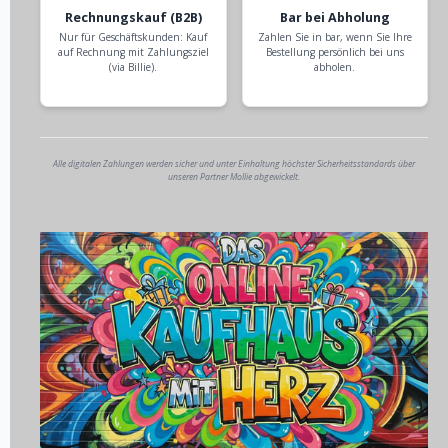
Rechnungskauf (B2B)
Bar bei Abholung
Nur für Geschäftskunden: Kauf
Zahlen Sie in bar, wenn Sie Ihre
auf Rechnung mit Zahlungsziel
Bestellung persönlich bei uns
(via Billie).
abholen.
Alle digitalen Zahlungen werden sicher und unter Einhaltung höchster Sicherheitsstandards über
unseren Partner Mollie abgewickelt.