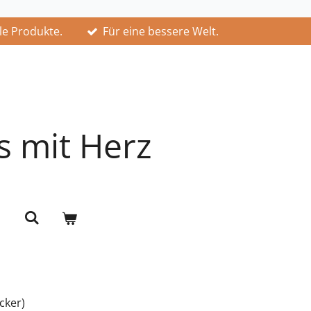
lle Produkte.
Für eine bessere Welt.
s mit Herz
cker)