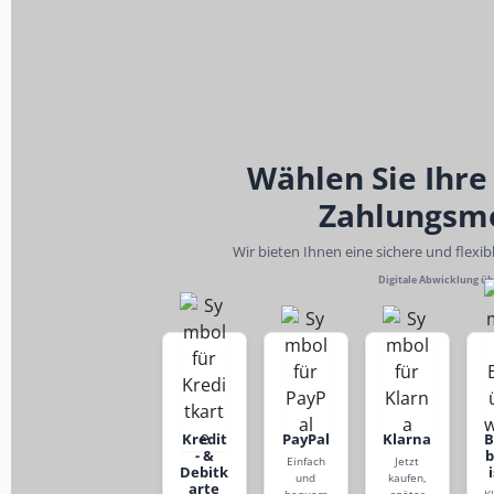
Wählen Sie Ihre
Zahlungsm
Wir bieten Ihnen eine sichere und flexi
Digitale Abwicklung ü
Kredit
PayPal
Klarna
- &
Einfach
Jetzt
Debitk
und
kaufen,
arte