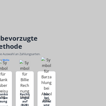
 bevorzugte
ethode
ble Auswahl an Zahlungsarten.
ber
Mollie
Bankü
Rechn
Bar
berwe
ungsk
bei
isung
auf
Abhol
(B2B)
ung