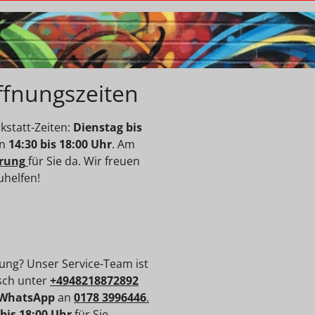
ffnungszeiten
statt-Zeiten:
Dienstag bis
on
14:30 bis 18:00 Uhr
. Am
rung
für Sie da. Wir freuen
uhelfen!
ung? Unser Service-Team ist
isch unter
+4948218872892
WhatsApp
an
0178 3996446
.
 bis 18:00 Uhr
für Sie