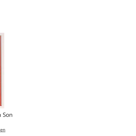
n Son
ten