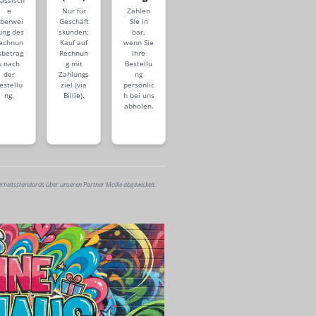
lassisch
e
Nur für
Zahlen
berwei
Geschäft
Sie in
ung des
skunden:
bar,
echnun
Kauf auf
wenn Sie
sbetrag
Rechnun
Ihre
s nach
g mit
Bestellu
der
Zahlungs
ng
estellu
ziel (via
persönlic
ng.
Billie).
h bei uns
abholen.
erheitsstandards über unseren Partner Mollie abgewickelt.