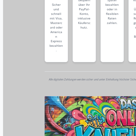
bequem
später
K
Sicher
über Ihr
bezahlen
und
PayPal-
oder in
Ü
schnell
Konto,
flexiblen
s
mit Visa,
inklusive
Raten
R
Masterc
Käufersc
zahlen.
g
ard oder
hutz.
America
n
B
Express
bezahlen
.
Alle digitalen Zahlungen werden sicher und unter Einhaltung höchster Sich