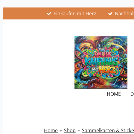
Zum
Einkaufen mit Herz.
Nachhalt
Hauptinhalt
springen
HOME
D
Home
»
Shop
»
Sammelkarten & Sticke