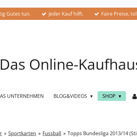
ig Gutes tun.
Jeder Kauf hilft.
Faire Preise, to
Das Online-Kaufhau
AS UNTERNEHMEN
BLOG&VIDEOS
SHOP
r
»
Sportkarten
»
Fussball
»
Topps Bundesliga 2013/14 (Sti