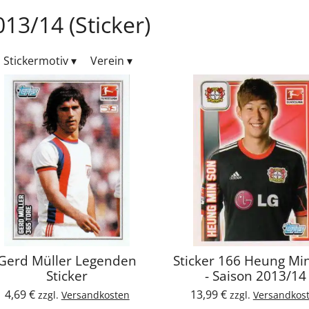
13/14 (Sticker)
Stickermotiv
▾
Verein
▾
Gerd Müller Legenden
Sticker 166 Heung Mi
Sticker
- Saison 2013/14
4,69 €
13,99 €
zzgl.
Versandkosten
zzgl.
Versandkos