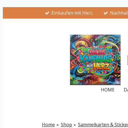
Zum
Einkaufen mit Herz.
Nachhalt
Hauptinhalt
springen
HOME
D
Home
»
Shop
»
Sammelkarten & Sticke