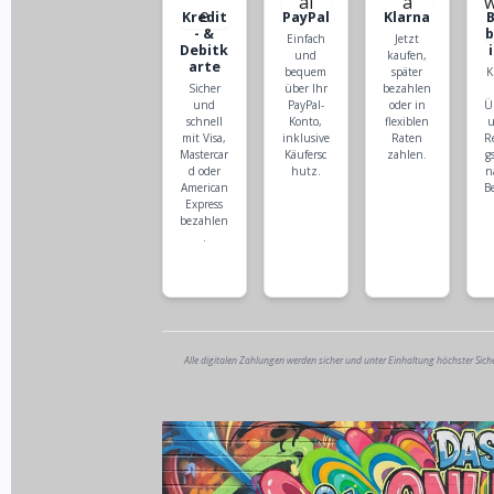
Kredit
PayPal
Klarna
- &
Einfach
Jetzt
Debitk
und
kaufen,
arte
bequem
später
K
Sicher
über Ihr
bezahlen
und
PayPal-
oder in
Ü
schnell
Konto,
flexiblen
u
mit Visa,
inklusive
Raten
R
Mastercar
Käufersc
zahlen.
g
d oder
hutz.
n
American
B
Express
bezahlen
.
Alle digitalen Zahlungen werden sicher und unter Einhaltung höchster Sich