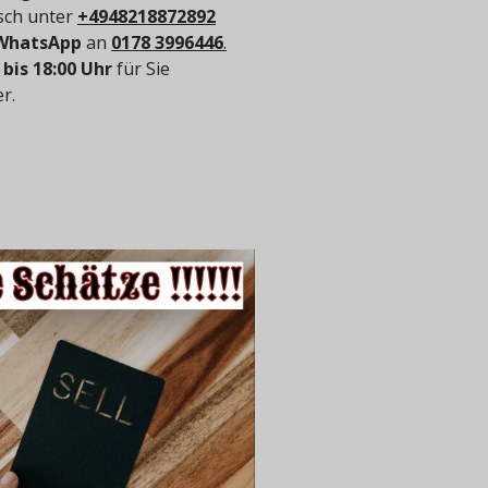
isch unter
+4948218872892
WhatsApp
an
0178 3996446
.
 bis 18:00 Uhr
für Sie
r.