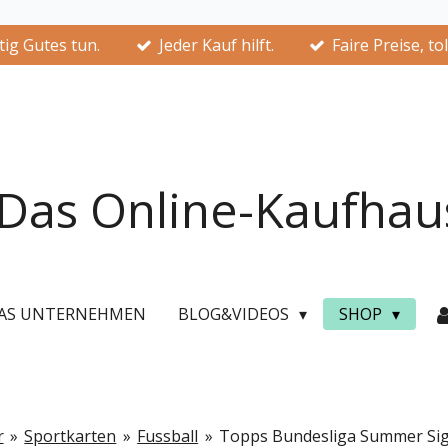
ig Gutes tun.
Jeder Kauf hilft.
Faire Preise, to
Das Online-Kaufhau
AS UNTERNEHMEN
BLOG&VIDEOS
SHOP
r
»
Sportkarten
»
Fussball
»
Topps Bundesliga Summer Sig