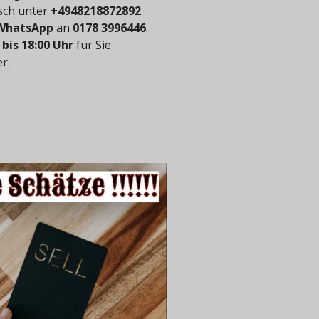
isch unter
+4948218872892
WhatsApp
an
0178 3996446
.
 bis 18:00 Uhr
für Sie
r.