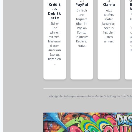
Kredit
PayPal
Klarna
- &
Einfach
Jetzt
Debitk
und
kaufen,
arte
bequem
später
K
Sicher
über Ihr
bezahlen
und
PayPal-
oder in
Ü
schnell
Konto,
flexiblen
u
mit Visa,
inklusive
Raten
R
Mastercar
Käufersc
zahlen.
g
d oder
hutz.
n
American
B
Express
bezahlen
.
Alle digitalen Zahlungen werden sicher und unter Einhaltung höchster Sich