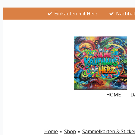
Zum
Einkaufen mit Herz.
Nachhalt
Hauptinhalt
springen
HOME
D
Home
»
Shop
»
Sammelkarten & Sticke