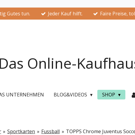
ig Gutes tun.
Jeder Kauf hilft.
Faire Preise, to
Das Online-Kaufhau
AS UNTERNEHMEN
BLOG&VIDEOS
SHOP
r
»
Sportkarten
»
Fussball
»
TOPPS Chrome Juventus Socce