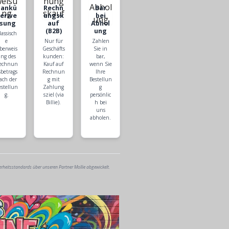
Bankü
Rechn
Bar
berwe
ungsk
bei
isung
auf
Abhol
(B2B)
ung
lassisch
e
Nur für
Zahlen
berweis
Geschäfts
Sie in
ng des
kunden:
bar,
echnun
Kauf auf
wenn Sie
sbetrags
Rechnun
Ihre
ach der
g mit
Bestellun
estellun
Zahlung
g
g.
sziel (via
persönlic
Billie).
h bei
uns
abholen.
erheitsstandards über unseren Partner Mollie abgewickelt.