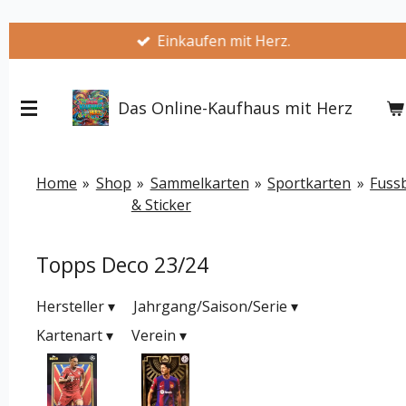
Zum
Einkaufen mit Herz.
Hauptinhalt
springen
Das Online-Kaufhaus mit Herz
Home
»
Shop
»
Sammelkarten
»
Sportkarten
»
Fussb
& Sticker
Topps Deco 23/24
Hersteller
▾
Jahrgang/Saison/Serie
▾
Kartenart
▾
Verein
▾