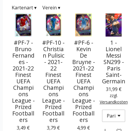
Kartenart
▾
Verein
▾
#PF-7 -
#PF-10 -
#PF-6 -
1 -
Bruno
Christia
Kevin
Lionel
Fernand
n Pulisic
De
Messi
es -
- 2021-
Bruyne -
SN299 -
2021-22
22
2021-22
Paris
Finest
Finest
Finest
Saint-
UEFA
UEFA
UEFA
Germain
Champi
Champi
Champi
31,99 €
ons
ons
ons
zzgl.
League -
League -
League -
Versandkosten
Prized
Prized
Prized
Football
Football
Football
ers
ers
ers
3,49 €
3,79 €
4,99 €
In den War