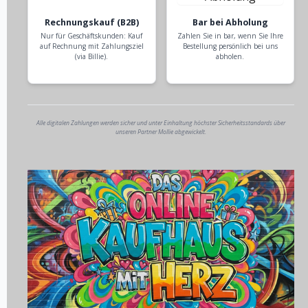
Rechnungskauf (B2B)
Bar bei Abholung
Nur für Geschäftskunden: Kauf
Zahlen Sie in bar, wenn Sie Ihre
auf Rechnung mit Zahlungsziel
Bestellung persönlich bei uns
(via Billie).
abholen.
Alle digitalen Zahlungen werden sicher und unter Einhaltung höchster Sicherheitsstandards über
unseren Partner Mollie abgewickelt.