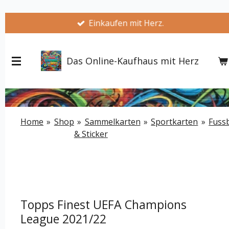
Zum
Einkaufen mit Herz.
Hauptinhalt
springen
Das Online-Kaufhaus mit Herz
Home
»
Shop
»
Sammelkarten
»
Sportkarten
»
Fussb
& Sticker
Topps Finest UEFA Champions
League 2021/22