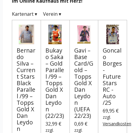
im Online Kaufhaus mit Herz!
Kartenart
▾
Verein
▾
Bernar
Bukay
Gavi –
Goncal
do
o Saka
Base
o
Silva –
– Gold
Card/G
Borges
Curren
Paralle
old –
-
t Stars
l /99 –
Topps
Future
Black
Topps
Gold X
Stars
Paralle
Gold X
Dan
RC -
l /99 –
Dan
Leydo
Auto
Topps
Leydo
n
/25
Gold X
n
(UEFA
69,95 €
Dan
(22/23)
22/23)
zzgl.
Leydo
32,99 €
0,69 €
Versandkosten
n
zzgl.
zzgl.