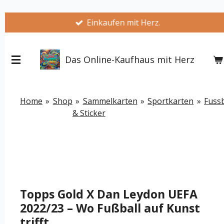
Zum
Einkaufen mit Herz.
Hauptinhalt
springen
Das Online-Kaufhaus mit Herz
Home
»
Shop
»
Sammelkarten
»
Sportkarten
»
Fussb
& Sticker
Topps Gold X Dan Leydon UEFA
2022/23 – Wo Fußball auf Kunst
trifft