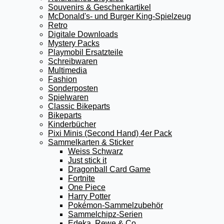
Souvenirs & Geschenkartikel
McDonald's- und Burger King-Spielzeug
Retro
Digitale Downloads
Mystery Packs
Playmobil Ersatzteile
Schreibwaren
Multimedia
Fashion
Sonderposten
Spielwaren
Classic Bikeparts
Bikeparts
Kinderbücher
Pixi Minis (Second Hand) 4er Pack
Sammelkarten & Sticker
Weiss Schwarz
Just stick it
Dragonball Card Game
Fortnite
One Piece
Harry Potter
Pokémon-Sammelzubehör
Sammelchipz-Serien
Edeka, Rewe & Co