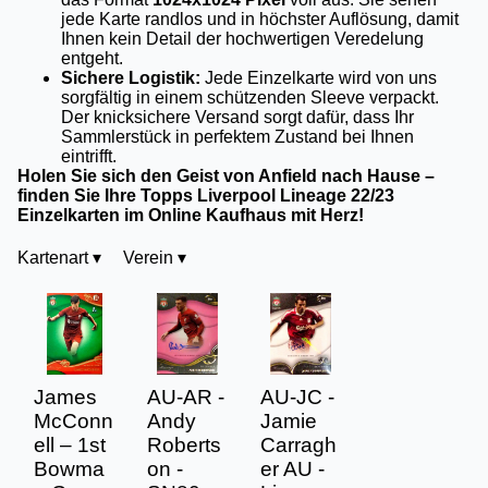
jede Karte randlos und in höchster Auflösung, damit
Ihnen kein Detail der hochwertigen Veredelung
entgeht.
Sichere Logistik:
Jede Einzelkarte wird von uns
sorgfältig in einem schützenden Sleeve verpackt.
Der knicksichere Versand sorgt dafür, dass Ihr
Sammlerstück in perfektem Zustand bei Ihnen
eintrifft.
Holen Sie sich den Geist von Anfield nach Hause –
finden Sie Ihre Topps Liverpool Lineage 22/23
Einzelkarten im Online Kaufhaus mit Herz!
Kartenart
▾
Verein
▾
James
AU-AR -
AU-JC -
McConn
Andy
Jamie
ell – 1st
Roberts
Carragh
Bowma
on -
er AU -