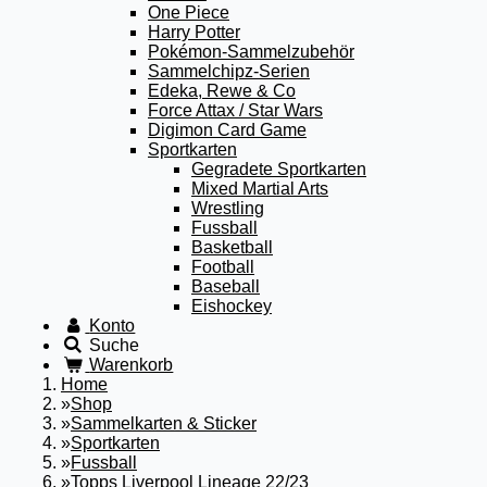
One Piece
Harry Potter
Pokémon-Sammelzubehör
Sammelchipz-Serien
Edeka, Rewe & Co
Force Attax / Star Wars
Digimon Card Game
Sportkarten
Gegradete Sportkarten
Mixed Martial Arts
Wrestling
Fussball
Basketball
Football
Baseball
Eishockey
Konto
Suche
Warenkorb
Home
»
Shop
»
Sammelkarten & Sticker
»
Sportkarten
»
Fussball
»
Topps Liverpool Lineage 22/23