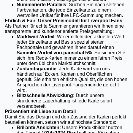
Nummerierte Parallels:
Suchen Sie nach seltenen
Farbvarianten, die jede Einzelkarte zu einem
wertvollen Unikat für Ihre LFC-Sammlung machen.
Ehrlich & Fair: Unser Preismodell für Liverpool-Fans
Als Partner für echte Sammler garantieren wir Ihnen eine
transparente und kundenorientierte Preisgestaltung:
Marktwert-Vorteil:
Wir ermitteln den aktuellen Wert
jeder Einzelkarte auf Basis spezialisierter
Fachportale und gewähren Ihnen darauf einen
Sammler-Vorteil von pauschal 5%
. So sichern Sie
sich Ihre Reds-Karten immer zu einem fairen Preis
unter dem üblichen Marktdurchschnitt.
Zustandsgarantie:
Jede Karte wird von uns
händisch auf Ecken, Kanten und Oberflächen
geprüft. Sie erhalten ehrliche Qualität, die den hohen
Ansprüchen der Liverpool-Fangemeinde gerecht
wird.
Blitzschnelle Abwicklung:
Durch unsere
strukturierte Lagerhaltung ist jede Karte sofort
versandbereit.
Präsentiert mit Liebe zum Detail
Damit Sie das Design und den Zustand der Karten perfekt
beurteilen können, setzen wir auf höchste Standards:
Brillante Ansichten:
Unsere Produktbilder nutzen
das Format
1024x1024 Pixel
voll aus. Sie sehen