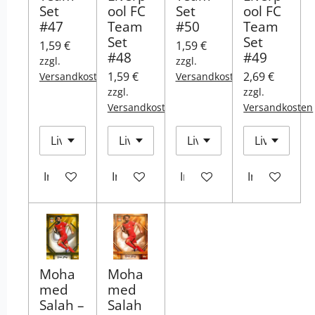
Set
ool FC
Set
ool FC
#47
Team
#50
Team
Set
Set
1,59 €
1,59 €
#48
#49
zzgl.
zzgl.
1,59 €
2,69 €
Versandkosten
Versandkosten
zzgl.
zzgl.
Versandkosten
Versandkosten
In den Warenkorb
In den Warenkorb
In den Warenkorb
In den Ware
Moha
Moha
med
med
Salah –
Salah