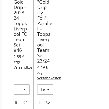
Gold
"Gold
Drip –
Drip
2023-
Icy
24
Foil"
Topps
Paralle
Liverp
l –
ool FC
Topps
Team
Liverp
Set
ool
#46
Team
Set
1,59 €
23/24
zzgl.
4,49 €
Versandkosten
zzgl.
Versandkosten
In den Warenkorb
In den Warenkorb