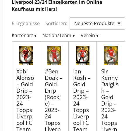
Liverpool 23/24 Einzelkarten im Online
Kaufhaus mit Herz!
6 Ergebnisse
Sortieren:
Kartenart
▾
Nation/Team
▾
Verein
▾
Xabi
#Ben
Ian
Sir
Alonso
Doak –
Rush –
Kenny
– Gold
Gold
Gold
Dalglis
Drip –
Drip
Drip –
h –
2023-
(Rooki
2023-
Gold
24
e) –
24
Drip –
Topps
2023-
Topps
2023-
Liverp
24
Liverp
24
ool FC
Topps
ool FC
Topps
Team
Liverp
Team
Liverp