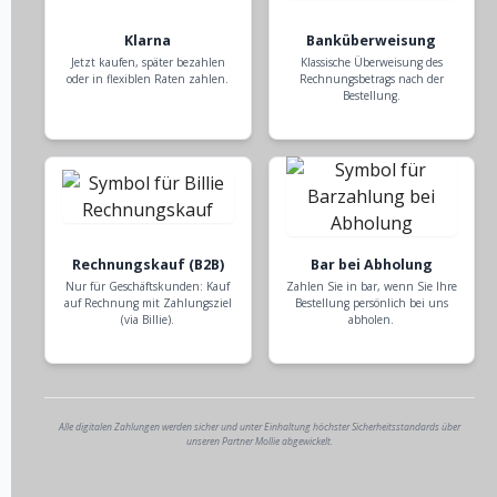
Klarna
Banküberweisung
Jetzt kaufen, später bezahlen
Klassische Überweisung des
oder in flexiblen Raten zahlen.
Rechnungsbetrags nach der
Bestellung.
Rechnungskauf (B2B)
Bar bei Abholung
Nur für Geschäftskunden: Kauf
Zahlen Sie in bar, wenn Sie Ihre
auf Rechnung mit Zahlungsziel
Bestellung persönlich bei uns
(via Billie).
abholen.
Alle digitalen Zahlungen werden sicher und unter Einhaltung höchster Sicherheitsstandards über
unseren Partner Mollie abgewickelt.