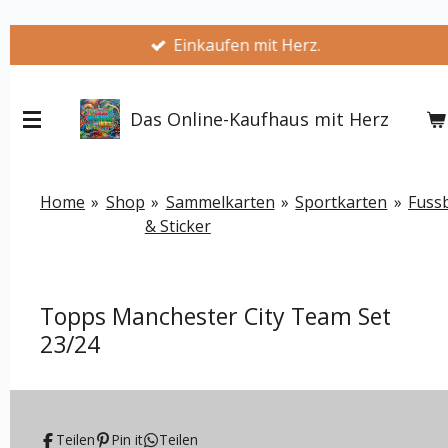
Zum
Einkaufen mit Herz.
Hauptinhalt
springen
Das Online-Kaufhaus mit Herz
Home
»
Shop
»
Sammelkarten
»
Sportkarten
»
Fussb
& Sticker
Topps Manchester City Team Set
23/24
Teilen
Pin it
Teilen