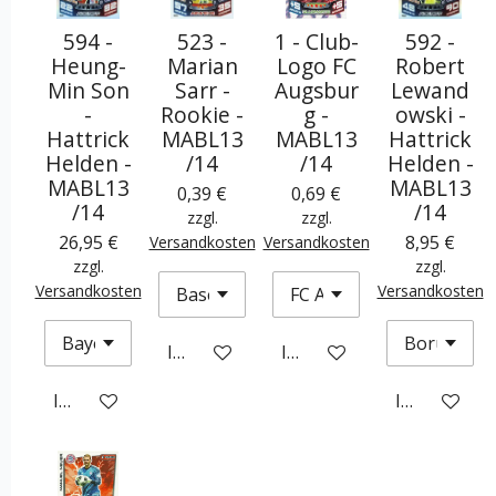
594 -
523 -
1 - Club-
592 -
Heung-
Marian
Logo FC
Robert
Min Son
Sarr -
Augsbur
Lewand
-
Rookie -
g -
owski -
Hattrick
MABL13
MABL13
Hattrick
Helden -
/14
/14
Helden -
MABL13
MABL13
0,39 €
0,69 €
/14
/14
zzgl.
zzgl.
26,95 €
8,95 €
Versandkosten
Versandkosten
zzgl.
zzgl.
Versandkosten
Versandkosten
In den Warenkorb
In den Warenkorb
In den Warenkorb
In den War