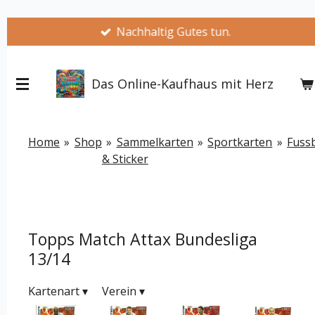
Zum
Nachhaltig Gutes tun.
Hauptinhalt
springen
Das Online-Kaufhaus mit Herz
Home
»
Shop
»
Sammelkarten
»
Sportkarten
»
Fussb
& Sticker
Topps Match Attax Bundesliga
13/14
Kartenart
▾
Verein
▾