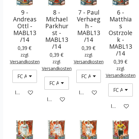
9 -
8 -
7 - Paul
6 -
Andreas
Michael
Verhaeg
Matthia
Ottl -
Parkhur
h -
s
MABL13
st -
MABL13
Ostrzole
/14
MABL13
/14
k -
/14
MABL13
0,39 €
0,39 €
/14
0,39 €
zzgl.
zzgl.
0,39 €
Versandkosten
zzgl.
Versandkosten
Versandkosten
zzgl.
Versandkosten
In den Warenkorb
In den Warenkorb
In den Warenkorb
In den War