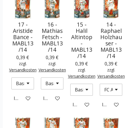
17 -
16 -
15 -
14 -
Aristide
Mathias
Halil
Raphael
Bance -
Fetsch -
Altintop
Holzhau
MABL13
MABL13
-
ser -
/14
/14
MABL13
MABL13
/14
/14
0,39 €
0,39 €
0,39 €
0,39 €
zzgl.
zzgl.
Versandkosten
Versandkosten
zzgl.
zzgl.
Versandkosten
Versandkosten
In den Warenkorb
In den Warenkorb
In den Warenkorb
In den War