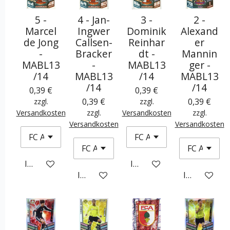
5 -
4 - Jan-
3 -
2 -
Marcel
Ingwer
Dominik
Alexand
de Jong
Callsen-
Reinhar
er
-
Bracker
dt -
Mannin
MABL13
-
MABL13
ger -
/14
MABL13
/14
MABL13
/14
/14
0,39 €
0,39 €
0,39 €
0,39 €
zzgl.
zzgl.
Versandkosten
zzgl.
Versandkosten
zzgl.
Versandkosten
Versandkosten
In den Warenkorb
In den Warenkorb
In den Warenkorb
In den War