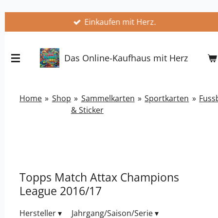
Zum
Einkaufen mit Herz.
Hauptinhalt
springen
Das Online-Kaufhaus mit Herz
Home
»
Shop
»
Sammelkarten
»
Sportkarten
»
Fussb
& Sticker
Topps Match Attax Champions
League 2016/17
Hersteller
▾
Jahrgang/Saison/Serie
▾