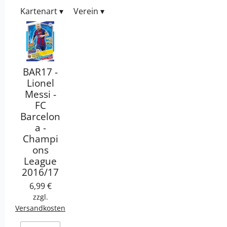
Kartenart
▾
Verein
▾
BAR17 -
Lionel
Messi -
FC
Barcelon
a -
Champi
ons
League
2016/17
6,99 €
zzgl.
Versandkosten