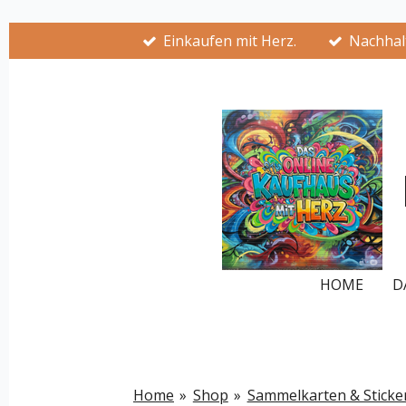
Zum
Einkaufen mit Herz.
Nachhalt
Hauptinhalt
springen
HOME
D
Home
»
Shop
»
Sammelkarten & Sticke