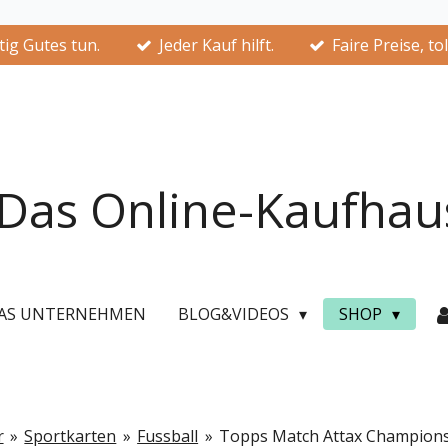
ig Gutes tun.
Jeder Kauf hilft.
Faire Preise, to
Das Online-Kaufhau
AS UNTERNEHMEN
BLOG&VIDEOS
SHOP
r
»
Sportkarten
»
Fussball
»
Topps Match Attax Champions