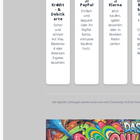
Kredit
PayPal
Klarna
- &
Einfach
Jetzt
Debitk
und
kaufen,
arte
bequem
später
K
Sicher
über Ihr
bezahlen
und
PayPal-
oder in
Ü
schnell
Konto,
flexiblen
u
mit Visa,
inklusive
Raten
R
Mastercar
Käufersc
zahlen.
g
d oder
hutz.
n
American
B
Express
bezahlen
.
Alle digitalen Zahlungen werden sicher und unter Einhaltung höchster Sich