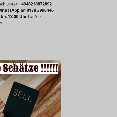
isch unter
+4948218872892
WhatsApp
an
0178 3996446
.
 bis 18:00 Uhr
für Sie
r.