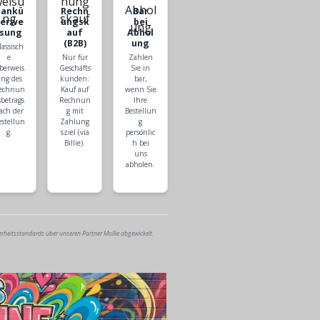
Bankü
Rechn
Bar
berwe
ungsk
bei
isung
auf
Abhol
(B2B)
ung
lassisch
e
Nur für
Zahlen
berweis
Geschäfts
Sie in
ng des
kunden:
bar,
echnun
Kauf auf
wenn Sie
sbetrags
Rechnun
Ihre
ach der
g mit
Bestellun
estellun
Zahlung
g
g.
sziel (via
persönlic
Billie).
h bei
uns
abholen.
erheitsstandards über unseren Partner Mollie abgewickelt.