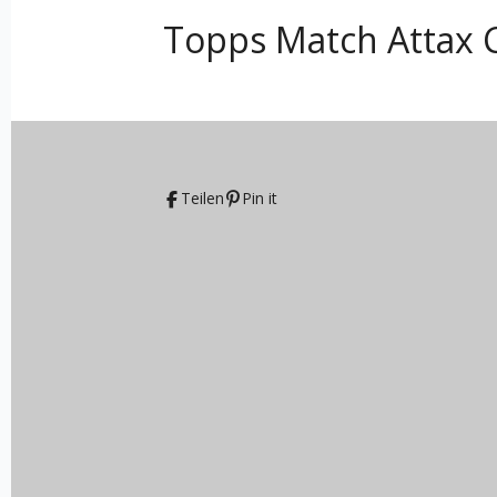
Topps Match Attax 
Teilen
Pin it