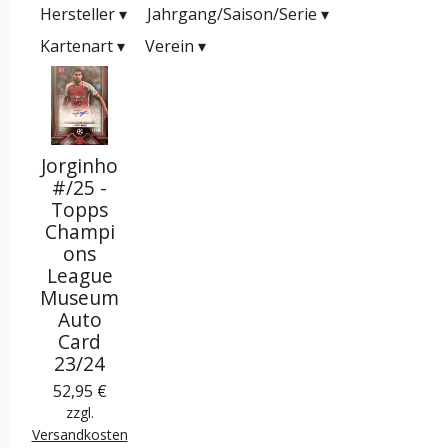
Hersteller
▾
Jahrgang/Saison/Serie
▾
Kartenart
▾
Verein
▾
Jorginho
#/25 -
Topps
Champi
ons
League
Museum
Auto
Card
23/24
52,95 €
zzgl.
Versandkosten