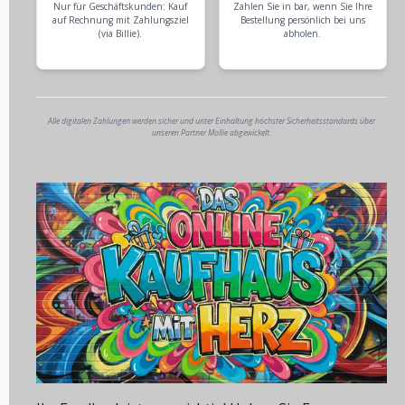
Nur für Geschäftskunden: Kauf
Zahlen Sie in bar, wenn Sie Ihre
auf Rechnung mit Zahlungsziel
Bestellung persönlich bei uns
(via Billie).
abholen.
Alle digitalen Zahlungen werden sicher und unter Einhaltung höchster Sicherheitsstandards über
unseren Partner Mollie abgewickelt.