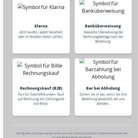
Klarna
Banküberweisung
Jetzt kaufen, später bezahlen
Klassische Überweisung des
oder in flexiblen Raten zahlen.
Rechnungsbetrags nach der
Bestellung.
Rechnungskauf (B2B)
Bar bei Abholung
Nur für Geschäftskunden: Kauf
Zahlen Sie in bar, wenn Sie Ihre
auf Rechnung mit Zahlungsziel
Bestellung persönlich bei uns
(via Billie).
abholen.
Alle digitalen Zahlungen werden sicher und unter Einhaltung höchster Sicherheitsstandards über
unseren Partner Mollie abgewickelt.