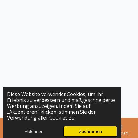
Diese Website verwendet Cookies, um Ihr
Erlebnis zu verbessern und maßgeschneiderte
Werbung anzuzeigen. Indem Sie auf
„Akzeptieren“ klicken, stimmen Sie der
Verwendung aller Cookies zu.
Ablehnen
Zustimmen
E-Mail
Telefon
Karte
Instagram