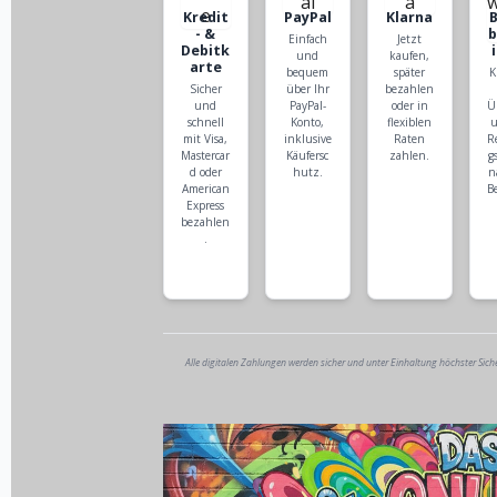
Kredit
PayPal
Klarna
- &
Einfach
Jetzt
Debitk
und
kaufen,
arte
bequem
später
K
Sicher
über Ihr
bezahlen
und
PayPal-
oder in
Ü
schnell
Konto,
flexiblen
u
mit Visa,
inklusive
Raten
R
Mastercar
Käufersc
zahlen.
g
d oder
hutz.
n
American
B
Express
bezahlen
.
Alle digitalen Zahlungen werden sicher und unter Einhaltung höchster Sich