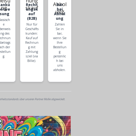
Bankü
Rechn
Bar
berwe
ungsk
bei
isung
auf
Abhol
(B2B)
ung
lassisch
e
Nur für
Zahlen
berweis
Geschäfts
Sie in
ng des
kunden:
bar,
echnun
Kauf auf
wenn Sie
sbetrags
Rechnun
Ihre
ach der
g mit
Bestellun
estellun
Zahlung
g
g.
sziel (via
persönlic
Billie).
h bei
uns
abholen.
erheitsstandards über unseren Partner Mollie abgewickelt.