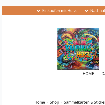
Zum
Einkaufen mit Herz.
Nachhalt
Hauptinhalt
springen
HOME
D
Home
»
Shop
»
Sammelkarten & Sticke