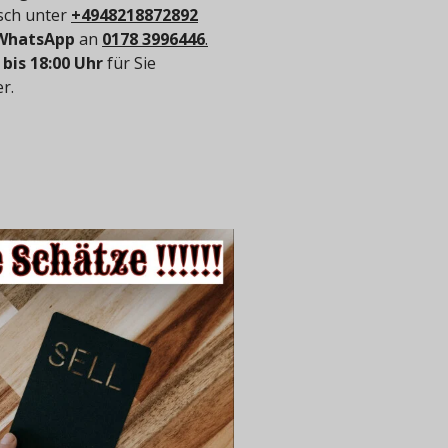
isch unter
+4948218872892
WhatsApp
an
0178 3996446
.
 bis 18:00 Uhr
für Sie
r.